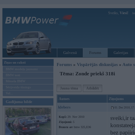
Sveiks,
Viesi!
Ie
Galvenā
Forums
Galerijas
Ziņas un raksti
Forums
»
Vispārējās diskusijas
»
Auto s
BMW modeļu jaunumi
Tēma: Zonde priekš 318i
BMW testi
Mēneša BMW
Sērijveida tūnings
Jauna tēma
Atbildēt
Vel...
Autors
Ziņojums
Gadījuma bilde
klebers
01. Dec 2010, 17
sveiki,ir 
Kopš:
29. Nov 2010
Ziņojumi:
5
konstateej
Braucu ar:
bmw 325,E36
bez papiir