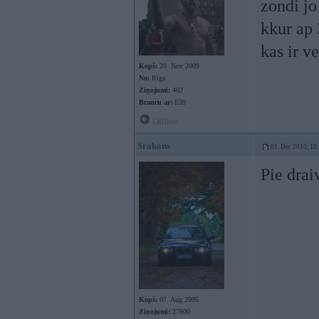
zondi jo
kkur ap 
kas ir v
Kopš:
20. Nov 2009
No:
Rīga
Ziņojumi:
402
Braucu ar:
E39
Offline
Srakans
01. Dec 2010, 18
Pie drai
Kopš:
07. Aug 2005
Ziņojumi:
27800