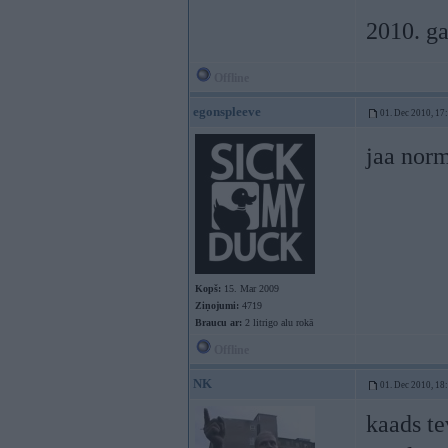
2010. g
Offline
egonspleeve
01. Dec 2010, 17
jaa norm
Kopš:
15. Mar 2009
Ziņojumi:
4719
Braucu ar:
2 litrigo alu rokā
Offline
NK
01. Dec 2010, 18
kaads te