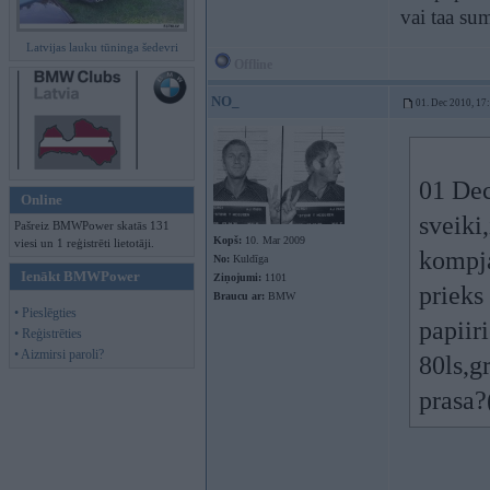
vai taa su
Latvijas lauku tūninga šedevri
Offline
NO_
01. Dec 2010, 17
01 Dec
Online
sveiki
Pašreiz BMWPower skatās 131
Kopš:
10. Mar 2009
viesi un 1 reģistrēti lietotāji.
kompja
No:
Kuldīga
Ienākt BMWPower
Ziņojumi:
1101
prieks
Braucu ar:
BMW
• Pieslēgties
papiir
• Reģistrēties
• Aizmirsi paroli?
80ls,g
prasa?