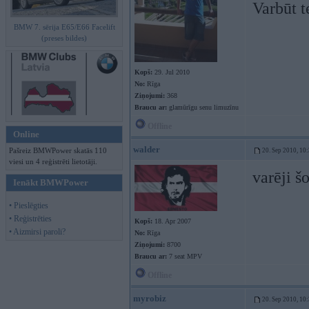
Varbūt t
BMW 7. sērija E65/E66 Facelift
(preses bildes)
Kopš:
29. Jul 2010
No:
Rīga
Ziņojumi:
368
Braucu ar:
glamūrīgu senu limuzīnu
Offline
Online
walder
Pašreiz BMWPower skatās 110
20. Sep 2010, 10
viesi un 4 reģistrēti lietotāji.
varēji š
Ienākt BMWPower
• Pieslēgties
• Reģistrēties
Kopš:
18. Apr 2007
• Aizmirsi paroli?
No:
Rīga
Ziņojumi:
8700
Braucu ar:
7 seat MPV
Offline
myrobiz
20. Sep 2010, 10