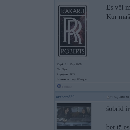
Es vēl m
Kur mašī
Kopš:
11. May 2008
No:
Ogre
Ziņojumi:
683
Braucu ar:
Jeep Wrangler
Offline
archers330
20. Sep 2010, 10
šobrīd 
bet tā e