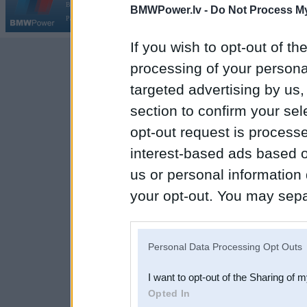
Galvena
|
Fo
BMW AG.
BMWPower.lv -
Do Not Process My
Par BMWPower
|
Kontakti
|
Reklāma
If you wish to opt-out of the
processing of your personal
targeted advertising by us
section to confirm your sel
opt-out request is proces
interest-based ads based o
us or personal information d
your opt-out. You may separ
disclosure of your personal
IAB’s list of downstream pa
Personal Data Processing Opt Outs
also be disclosed by us to 
I want to opt-out of the Sharing of 
Downstream Participants
th
Opted In
third parties.