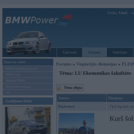
Sveiks,
Viesi!
Ie
Galvenā
Forums
Galerijas
Ziņas un raksti
Forums
»
Vispārējās diskusijas
»
FLEI
BMW modeļu jaunumi
Tēma: LU Ekonomikas fakultāte
BMW testi
Mēneša BMW
Sērijveida tūnings
Tēma slēgta
Vel...
Autors
Ziņojums
Gadījuma bilde
Diplomats
20. Sep 2010, 10
Kurš šob