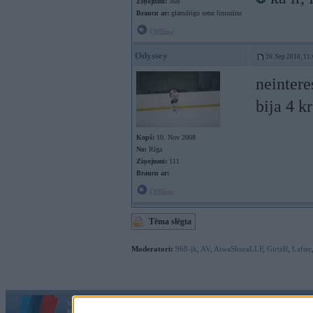
Ziņojumi:
368
Braucu ar:
glamūrīgu senu limuzīnu
Offline
Odyssey
20. Sep 2010, 11
neintere
bija 4 k
Kopš:
10. Nov 2008
No:
Rīga
Ziņojumi:
111
Braucu ar:
Offline
Tēma slēgta
Moderatori:
968-jk
,
AV
,
AiwaShuraLLP
,
GirtzB
,
Lafter
Vortāls BMWPower.lv darbojas
kopš 2002. gada 14. maija. Tas nav auto klubs un nav saistīts ar