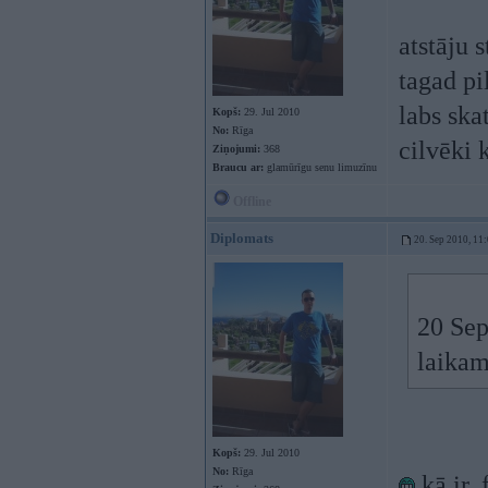
atstāju 
tagad pi
labs skat
Kopš:
29. Jul 2010
No:
Rīga
cilvēki 
Ziņojumi:
368
Braucu ar:
glamūrīgu senu limuzīnu
Offline
Diplomats
20. Sep 2010, 11
20 Sep
laikam
Kopš:
29. Jul 2010
No:
Rīga
kā ir, 