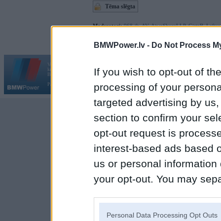
Tēma slēgta
Moderatori:
968-jk
,
AV
,
AiwaShuraLLP
,
GirtzB
,
Lafter
BMWPower.lv -
Do Not Process My
Vortāls BMWPower.lv darbojas
If you wish to opt-out of the
kopš 2002. gada 14. maija. Tas nav auto klubs un nav saistīts ar
Galvena
|
Fo
BMW AG.
processing of your personal
Par BMWPower
|
Kontakti
|
Reklāma
targeted advertising by us
section to confirm your sel
opt-out request is proces
interest-based ads based o
us or personal information d
your opt-out. You may separ
disclosure of your personal
IAB’s list of downstream pa
Personal Data Processing Opt Outs