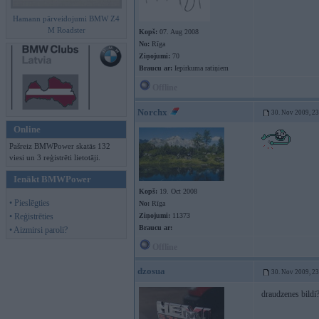
Hamann pārveidojumi BMW Z4
M Roadster
Kopš:
07. Aug 2008
No:
Rīga
Ziņojumi:
70
Braucu ar:
Iepirkuma ratiņiem
Offline
Norchx
30. Nov 2009, 2
Online
Pašreiz BMWPower skatās 132
viesi un 3 reģistrēti lietotāji.
Ienākt BMWPower
Kopš:
19. Oct 2008
• Pieslēgties
No:
Rīga
• Reģistrēties
Ziņojumi:
11373
Braucu ar:
• Aizmirsi paroli?
Offline
dzosua
30. Nov 2009, 2
draudzenes bildi