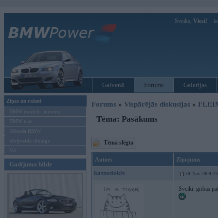
Sveiks,
Viesi!
Ie
Galvenā
Forums
Galerijas
Ziņas un raksti
Forums
»
Vispārējās diskusijas
»
FLEI
BMW modeļu jaunumi
Tēma: Pasākums
BMW testi
Mēneša BMW
Sērijveida tūnings
Tēma slēgta
Vel...
Autors
Ziņojums
Gadījuma bilde
kasnotieklv
30. Nov 2009, 2
Sveiki. gribas pa