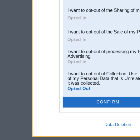
also be disclosed by us to 
I want to opt-out of the Sharing of 
Downstream Participants
th
Opted In
third parties.
I want to opt-out of the Sale of my 
Opted In
I want to opt-out of processing my 
Advertising.
Opted In
I want to opt-out of Collection, Use
of my Personal Data that Is Unrelat
it was collected.
Opted Out
CONFIRM
Data Deletion