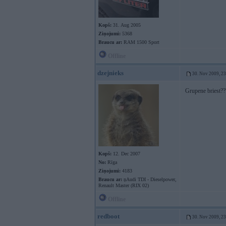
Kopš:
31. Aug 2005
Ziņojumi:
5368
Braucu ar:
RAM 1500 Sport
Offline
dzejnieks
30. Nov 2009, 2
Grupene briest?
Kopš:
12. Dec 2007
No:
Rīga
Ziņojumi:
4183
Braucu ar:
ņAudi TDI - Dieselpower,
Renault Master (RIX 02)
Offline
redboot
30. Nov 2009, 2