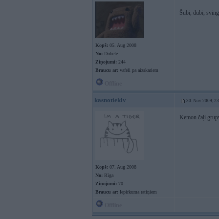
Šubi, dubi, sving
Kopš:
05. Aug 2008
No:
Dobele
Ziņojumi:
244
Braucu ar:
vafeli pa aizskariem
Offline
kasnotieklv
30. Nov 2009, 2
Kemon čaļi grup
Kopš:
07. Aug 2008
No:
Rīga
Ziņojumi:
70
Braucu ar:
Iepirkuma ratiņiem
Offline