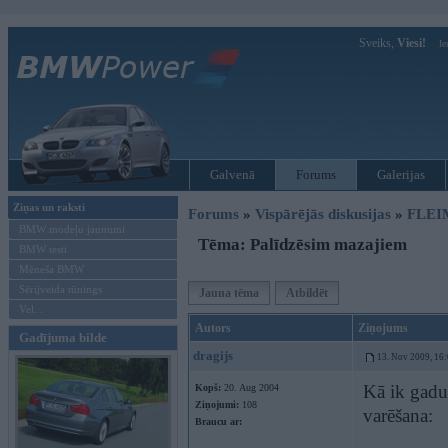
Sveiks,
Viesi!
Ie
Galvenā
Forums
Galerijas
Ziņas un raksti
Forums
»
Vispārējās diskusijas
»
FLEI
BMW modeļu jaunumi
Tēma: Palīdzēsim mazajiem
BMW testi
Mēneša BMW
Sērijveida tūnings
Jauna tēma
Atbildēt
Vel...
Autors
Ziņojums
Gadījuma bilde
dragijs
13. Nov 2009, 16
Kā ik gadu
Kopš:
20. Aug 2004
Ziņojumi:
108
varēšana:
Braucu ar: