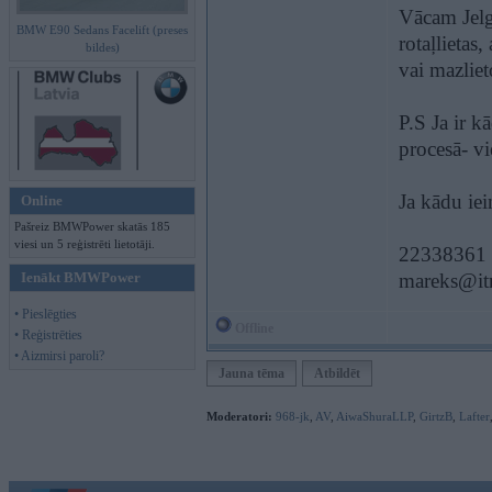
Vācam Jelg
BMW E90 Sedans Facelift (preses
rotaļlietas
bildes)
vai mazlieto
P.S Ja ir k
procesā- v
Ja kādu iei
Online
Pašreiz BMWPower skatās 185
viesi un 5 reģistrēti lietotāji.
22338361
Ienākt BMWPower
mareks@itr
• Pieslēgties
Offline
• Reģistrēties
• Aizmirsi paroli?
Jauna tēma
Atbildēt
Moderatori:
968-jk
,
AV
,
AiwaShuraLLP
,
GirtzB
,
Lafter