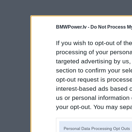
BMWPower.lv -
Do Not Process My
If you wish to opt-out of the
processing of your personal
targeted advertising by us
section to confirm your sel
opt-out request is proces
interest-based ads based o
us or personal information d
your opt-out. You may separ
disclosure of your personal
IAB’s list of downstream pa
Personal Data Processing Opt Outs