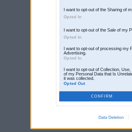
also be disclosed by us to 
I want to opt-out of the Sharing of 
Downstream Participants
th
Opted In
third parties.
I want to opt-out of the Sale of my 
Opted In
I want to opt-out of processing my 
Advertising.
Opted In
I want to opt-out of Collection, Use
of my Personal Data that Is Unrelat
it was collected.
Opted Out
CONFIRM
Data Deletion