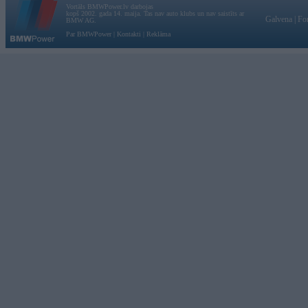
Vortāls BMWPower.lv darbojas
kopš 2002. gada 14. maija. Tas nav auto klubs un nav saistīts ar
Galvena
|
Fo
BMW AG.
Par BMWPower
|
Kontakti
|
Reklāma