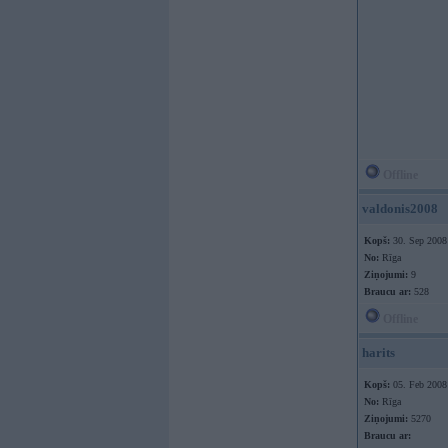
Offline
valdonis2008
Kopš:
30. Sep 2008
No:
Rīga
Ziņojumi:
9
Braucu ar:
528
Offline
harits
Kopš:
05. Feb 2008
No:
Rīga
Ziņojumi:
5270
Braucu ar: