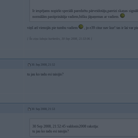
Ir iespējams nopirkt speciāli paredzētu pārveidotāju,pareizi skaņas signāl
normālām pastiprinātāja vadiem,bišku jāpaņemas ar vadiem.
viņš arī vienojās pie tumbu vadiem
, jo e39 citur nav kur! tas ir lai var p
[ Šo ziņu laboja harkevIcs, 30 Sep 2008, 21:53:06 ]
30. Sep 2008, 21:52
tu jau ko tadu esi taisijis?
30. Sep 2008, 21:53
30 Sep 2008, 21:52:45 valdonis2008 rakstīja:
tu jau ko tadu esi taisijis?