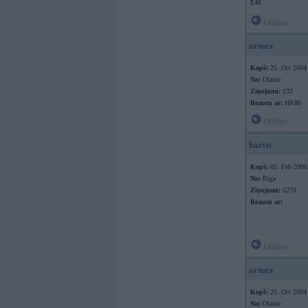
E46
Offline
arturz
Kopš:
25. Oct 2004
No:
Olaine
Ziņojumi:
132
Braucu ar:
HK86
Offline
harits
Kopš:
05. Feb 2008
No:
Rīga
Ziņojumi:
5270
Braucu ar:
Offline
arturz
Kopš:
25. Oct 2004
No:
Olaine