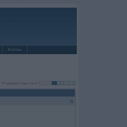
Reklāma
35 ziņojumi • Lapa 1 no 2 •
|«
«
1
2
»
»|
#1