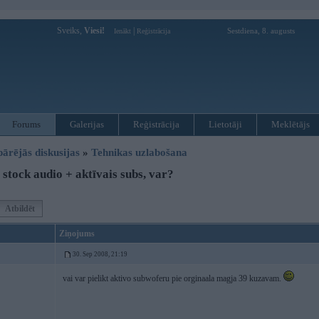
Sveiks,
Viesi!
|
Sestdiena, 8. augusts
Ienākt
Reģistrācija
Forums
Galerijas
Reģistrācija
Lietotāji
Meklētājs
pārējās diskusijas
»
Tehnikas uzlabošana
stock audio + aktīvais subs, var?
Atbildēt
Ziņojums
30. Sep 2008, 21:19
vai var pielikt aktivo subwoferu pie orginaala magja 39 kuzavam.