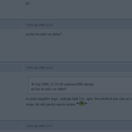
jā !
30. Sep 2008, 21:53
un kur ko tadu var dabut?
30. Sep 2008, 21:55
30 Sep 2008, 21:53:38 valdonis2008 rakstīja:
un kur ko tadu var dabut?
es pirku latgalītes tirgū., maksāja kādi 5 ls.. apm. bet noteikti k-kur citur arī
izejas, kā viņš pareizi saucās nezinu
30. Sep 2008, 21:57