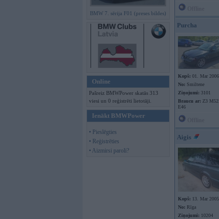
Offline
BMW 7. sērija F01 (preses bildes)
Purcha
Kopš:
01. Mar 2006
Online
No:
Smiltene
Pašreiz BMWPower skatās 313
Ziņojumi:
3101
viesi un 0 reģistrēti lietotāji.
Braucu ar:
Z3 M52B
E46
Ienākt BMWPower
Offline
• Pieslēgties
Aigis
• Reģistrēties
• Aizmirsi paroli?
Kopš:
13. Mar 2005
No:
Rīga
Ziņojumi:
10204