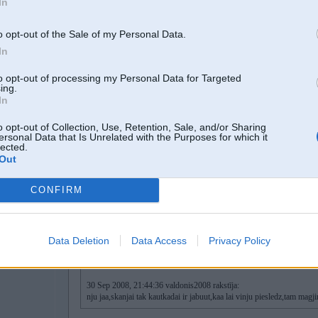
In
o opt-out of the Sale of my Personal Data.
In
30. Sep 2008, 21:50
to opt-out of processing my Personal Data for Targeted
ing.
30 Sep 2008, 21:44:36 valdonis2008 rakstīja:
In
nju jaa,skanjai tak kautkadai ir jabuut,kaa lai vinju piesledz,tam magjim 
o opt-out of Collection, Use, Retention, Sale, and/or Sharing
ersonal Data that Is Unrelated with the Purposes for which it
lected.
Ir iespējams nopirkt speciāli paredzētu pārveidotāju,pareizi skaņas signāli 
Out
pastiprinātāja vadiem,bišku jāpaņemas ar vadiem.
CONFIRM
30. Sep 2008, 21:52
Data Deletion
Data Access
Privacy Policy
30 Sep 2008, 21:50:04 arturz rakstīja:
30 Sep 2008, 21:44:36 valdonis2008 rakstīja:
nju jaa,skanjai tak kautkadai ir jabuut,kaa lai vinju piesledz,tam mag