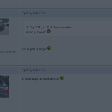
30. Sep 2008, 21:33
30 Sep 2008, 21:31:36 baltais rakstīja:
nevar, ej maajaa!
var un pats ej maajaa
30 stroker, M3
30. Sep 2008, 21:34
ir visādi maģi un visādi meistari