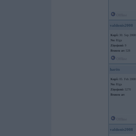
Offline
valdonis2008
Kopš:
30. Sep 2008
No:
Rīga
Ziņojumi:
9
Braucu ar:
528
Offline
harits
Kopš:
05. Feb 2008
No:
Rīga
Ziņojumi:
5270
Braucu ar:
Offline
valdonis2008