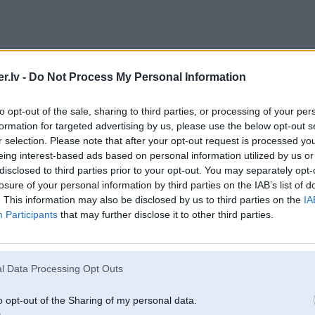
30. Sep 2008, 21:44
.lv -
Do Not Process My Personal Information
nju jaa,skanjai tak kautkadai ir jabuut,kaa lai vinju piesledz,tam magjim tak 
to opt-out of the sale, sharing to third parties, or processing of your per
formation for targeted advertising by us, please use the below opt-out s
r selection. Please note that after your opt-out request is processed y
eing interest-based ads based on personal information utilized by us or
30. Sep 2008, 21:45
disclosed to third parties prior to your opt-out. You may separately opt-
losure of your personal information by third parties on the IAB’s list of
pievieno subim (+) un (-)., tad pievieno viņu pie tumbas vadiem un basta
. This information may also be disclosed by us to third parties on the
IA
Participants
that may further disclose it to other third parties.
l Data Processing Opt Outs
30. Sep 2008, 21:48
jaa,ari tada doma ienaca prata.
o opt-out of the Sharing of my personal data.