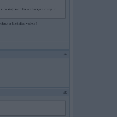
i ir no skaļruņiem.Un tam blociņam ir izeja uz
ievienot ar lineārajiem vadiem !
#14
#15