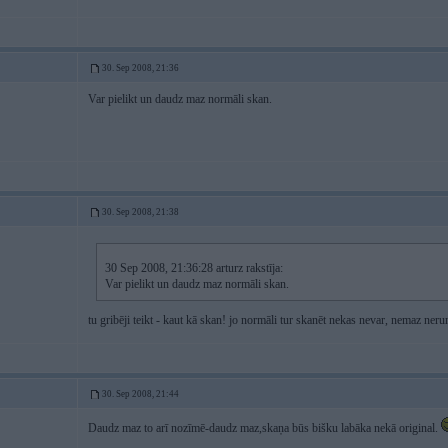
30. Sep 2008, 21:36
Var pielikt un daudz maz normāli skan.
30. Sep 2008, 21:38
30 Sep 2008, 21:36:28 arturz rakstīja:
Var pielikt un daudz maz normāli skan.
tu gribēji teikt - kaut kā skan! jo normāli tur skanēt nekas nevar, nemaz neru
30. Sep 2008, 21:44
Daudz maz to arī nozīmē-daudz maz,skaņa būs bišku labāka nekā original.