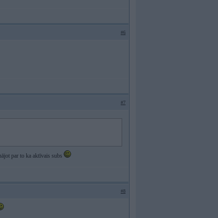
#6
#7
nājot par to ka aktīvais subs
#8