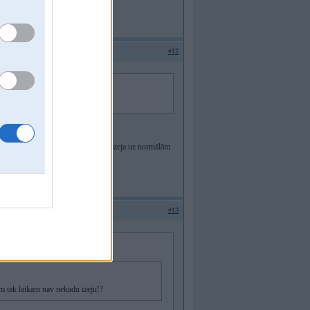
#12
tak laikam nav nekadu izeju!?
ir no skaļruņiem.Un tam blociņam ir izeja uz normālām
#13
jim tak laikam nav nekadu izeju!?