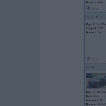
Braucu ar:
kūtiņu
Offline
meidei
Kopš:
12. Oct 2006
Ziņojumi:
17615
Braucu ar:
3er
Offline
Purcha
Kopš:
01. Mar 2006
No:
Smiltene
Ziņojumi:
3101
Braucu ar:
Z3 M52B