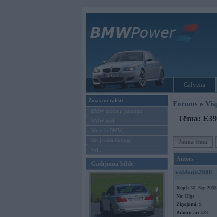
Galvenā
Ziņas un raksti
Forums
»
Vis
BMW modeļu jaunumi
Tēma: E39 
BMW testi
Mēneša BMW
Sērijveida tūnings
Jauna tēma
Vel...
Autors
Gadījuma bilde
valdonis2008
Kopš:
30. Sep 2008
No:
Rīga
Ziņojumi:
9
Braucu ar:
528