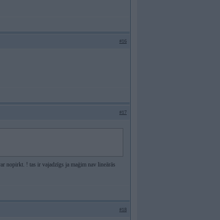
#16
#17
 var nopirkt. ! tas ir vajadzīgs ja maģim nav lineārās
#18