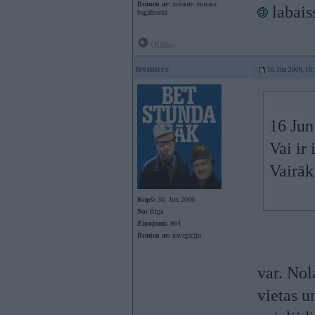
Braucu ar:
nošautu musaru
labais
bagāžniekā
Offline
trenners
16. Jun 2008, 16
16 Jun
Vai ir
Vairāk 
Kopš:
30. Jun 2006
No:
Rīga
Ziņojumi:
864
Braucu ar:
navigāciju
var. Nol
vietas u