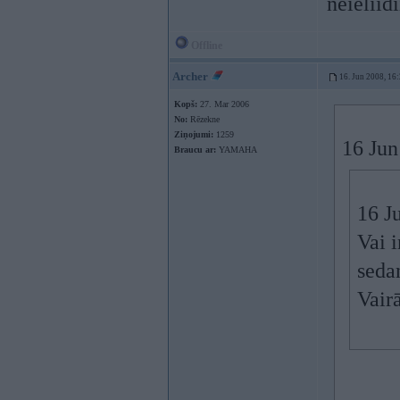
neieliidi
Offline
Archer
16. Jun 2008, 16
Kopš:
27. Mar 2006
No:
Rēzekne
Ziņojumi:
1259
16 Jun
Braucu ar:
YAMAHA
16 J
Vai 
seda
Vairā