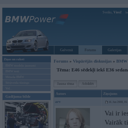
Sveiks,
Viesi!
Ie
Galvenā
Forums
Galerijas
Ziņas un raksti
Forums
»
Vispārējās diskusijas
»
BMW t
BMW modeļu jaunumi
Tēma: E46 sēdekļi iekš E36 seda
BMW testi
Mēneša BMW
Sērijveida tūnings
Jauna tēma
Atbildēt
Vel...
Autors
Ziņojums
Gadījuma bilde
arv
16. Jun 2008, 16
Vai ir i
Vairāk ti