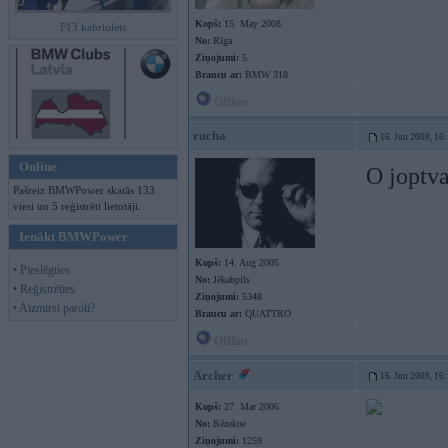
Kopš:
15. May 2008
F13 kabriolets
No:
Rīga
Ziņojumi:
5
Braucu ar:
BMW 318
Offline
rucha
16. Jun 2008, 16
Online
O joptva
Pašreiz BMWPower skatās 133
viesi un 5 reģistrēti lietotāji.
Ienākt BMWPower
Kopš:
14. Aug 2005
• Pieslēgties
No:
Jēkabpils
• Reģistrēties
Ziņojumi:
5348
• Aizmirsi paroli?
Braucu ar:
QUATTRO
Offline
Archer
16. Jun 2008, 16
Kopš:
27. Mar 2006
No:
Rēzekne
Ziņojumi:
1259