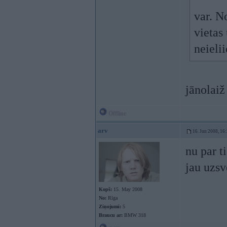
var. N
vietas
neielii
jānolaiž
Offline
arv
16. Jun 2008, 16
nu par t
jau uzsv
Kopš:
15. May 2008
No:
Rīga
Ziņojumi:
5
Braucu ar:
BMW 318