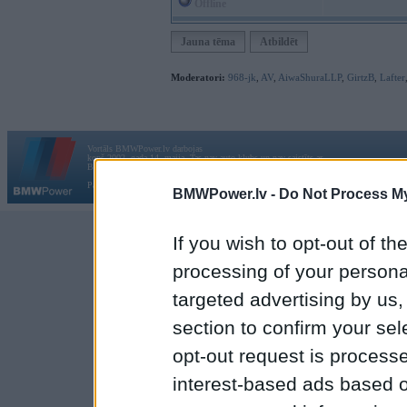
Offline
Jauna tēma
Atbildēt
Moderatori:
968-jk
,
AV
,
AiwaShuraLLP
,
GirtzB
,
Lafter
Vortāls BMWPower.lv darbojas
kopš 2002. gada 14. maija. Tas nav auto klubs un nav saistīts ar
Galvena
|
Fo
BMW AG.
Par BMWPower
|
Kontakti
|
Reklāma
BMWPower.lv -
Do Not Process My
If you wish to opt-out of the
processing of your personal
targeted advertising by us
section to confirm your sel
opt-out request is proces
interest-based ads based o