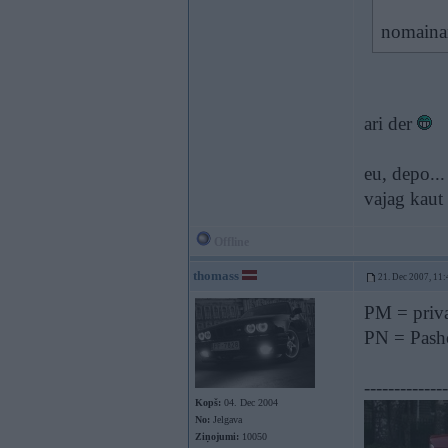
nomainam
ari der
eu, depo...
vajag kaut 
Offline
thomass
21. Dec 2007, 11:
PM = priva
PN = Pashol
--------------
Kopš:
04. Dec 2004
No:
Jelgava
Ziņojumi:
10050