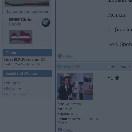
Latvijas lauku tūninga šedevri
Piemers:
+1 (noziime
Roli, Sporc
Online
Offline
Pašreiz BMWPower skatās 139
viesi un 2 reģistrēti lietotāji.
Murphy
21. Dec 2007, 11:
Ienākt BMWPower
+1
• Pieslēgties
• Reģistrēties
• Aizmirsi paroli?
Kopš:
28. Nov 2003
No:
Sigulda
Ziņojumi:
8517
Braucu ar:
Arteon SB R line, F39
M sport
Offline