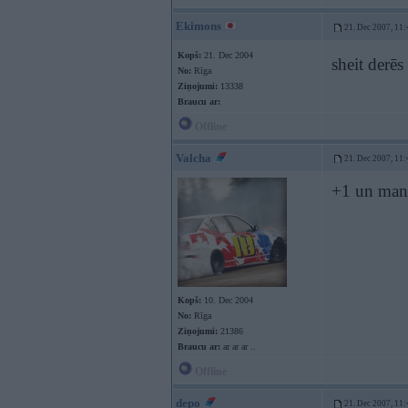
Ekimons
21. Dec 2007, 11:
Kopš:
21. Dec 2004
sheit derē
No:
Rīga
Ziņojumi:
13338
Braucu ar:
Offline
Valcha
21. Dec 2007, 11:
+1 un man
Kopš:
10. Dec 2004
No:
Rīga
Ziņojumi:
21386
Braucu ar:
ar ar ar ..
Offline
depo
21. Dec 2007, 11: