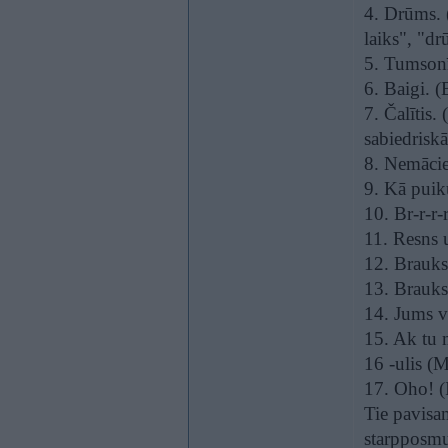
4. Drūms. 
laiks", "d
5. Tumson
6. Baigi. (
7. Čalītis.
sabiedriskā
8. Nemācie
9. Kā puiku
10. Br-r-r-
11. Resns 
12. Brauks
13. Brauksi
14. Jums v
15. Ak tu 
16 -ulis (
17. Oho! (I
Tie pavisam
starpposmu