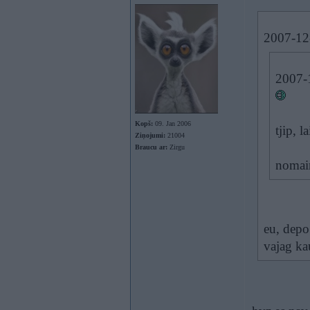
2007-12-
2007-1
Kopš:
09. Jan 2006
tjip, 
Ziņojumi:
21004
Braucu ar:
Zirgu
nomain
eu, depo.
vajag kau