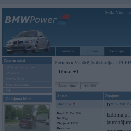
Sveiks,
Viesi!
Ie
Galvenā
Forums
Galerijas
Ziņas un raksti
Forums
»
Vispārējās diskusijas
»
FLEI
BMW modeļu jaunumi
Tēma: +1
BMW testi
Mēneša BMW
Sērijveida tūnings
Jauna tēma
Atbildēt
Vel...
Autors
Ziņojums
Gadījuma bilde
Ekimons
21. Dec 2007, 11:
Kopš:
21. Dec 2004
Izdomaju, 
No:
Rīga
jauninājumi
Ziņojumi:
13338
Braucu ar:
moderns un