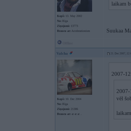
laikam b
Kopš:
13. May 2002
No:
Rīga
Ziņojumi:
13773
Suukaa Ma
Braucu ar:
Accelerationism
Offline
Valcha
21. Dec 2007, 12:
2007-12-
2007-1
vēl šo
Kopš:
10. Dec 2004
No:
Rīga
Ziņojumi:
21386
laika
Braucu ar:
ar ar ar ..