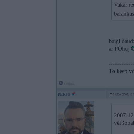
Vakar r
baranka
baigi daudz
ar POhuj
--------------
To keep y
Offline
PERFS
21. Dec 2007, 11:
2007-12-
vēl šoba