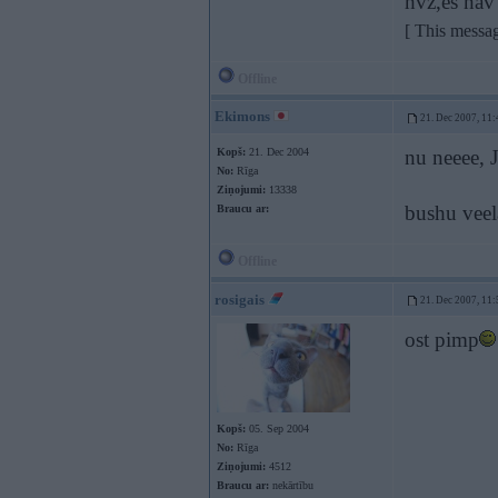
hvz,es nav
[ This messa
Offline
Ekimons
21. Dec 2007, 11:
Kopš:
21. Dec 2004
nu neeee, J
No:
Rīga
Ziņojumi:
13338
bushu veel
Braucu ar:
Offline
rosigais
21. Dec 2007, 11:
ost pimp
Kopš:
05. Sep 2004
No:
Rīga
Ziņojumi:
4512
Braucu ar:
nekārtību