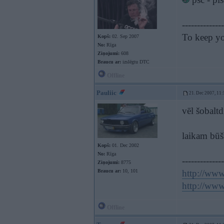
--------------
To keep y
Kopš:
02. Sep 2007
No:
Rīga
Ziņojumi:
608
Braucu ar:
izslēgtu DTC
Offline
Pauliic
21. Dec 2007, 11:
vēl šobaltd
laikam būš
Kopš:
01. Dec 2002
No:
Rīga
--------------
Ziņojumi:
8775
Braucu ar:
10, 101
http://www
http://www.
Offline