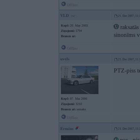
Offline
VLD
21. Dec 2007, 11:
Kopš:
20. May 2003
raksatās
Ziņojumi:
5794
sinonīms vā
Braucu ar:
Offline
uvels
21. Dec 2007, 11:
PTZ-piss te
Kopš:
07. Mar 2006
Ziņojumi:
3210
Braucu ar:
semaku
Offline
Ermins
21. Dec 2007, 11:
psc - pi