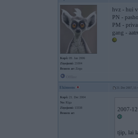
hvz - hui v
PN - pasho
PM - priva
gang - aat
Kopš:
09. Jan 2006
Ziņojumi:
21004
Braucu ar:
Zirgu
Offline
Ekimons
21. Dec 2007, 11:
Kopš:
21. Dec 2004
No:
Rīga
Ziņojumi:
13338
2007-12-
Braucu ar:
tjip, lai