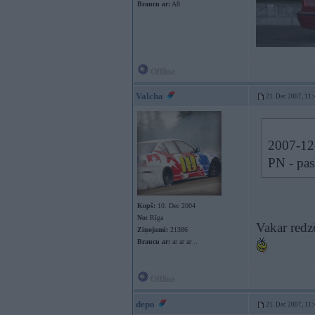
Braucu ar:
A8
Offline
Valcha
21. Dec 2007, 11:
2007-12-
PN - pas
Kopš:
10. Dec 2004
No:
Rīga
Vakar red
Ziņojumi:
21386
Braucu ar:
ar ar ar ..
Offline
depo
21. Dec 2007, 11: