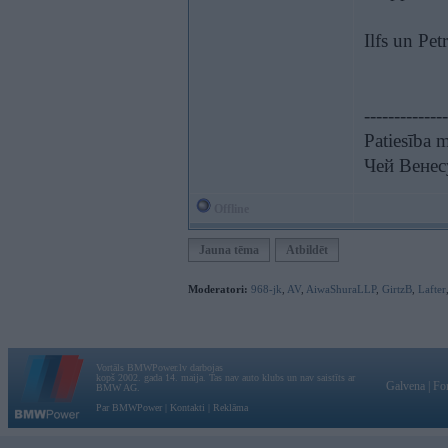
Ilfs un Pet
--------------
Patiesība m
Чей Венес
Offline
Jauna tēma
Atbildēt
Moderatori:
968-jk
,
AV
,
AiwaShuraLLP
,
GirtzB
,
Lafter
Vortāls BMWPower.lv darbojas
kopš 2002. gada 14. maija. Tas nav auto klubs un nav saistīts ar
Galvena
|
Fo
BMW AG.
Par BMWPower
|
Kontakti
|
Reklāma