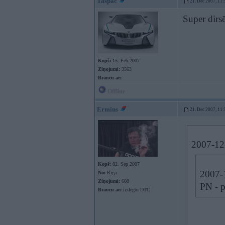
Taspac
21. Dec 2007, 11:
Super dirsē
Kopš:
15. Feb 2007
Ziņojumi:
3563
Braucu ar:
Offline
Ermins
21. Dec 2007, 11:
2007-12-
Kopš:
02. Sep 2007
2007-1
No:
Rīga
Ziņojumi:
608
PN - p
Braucu ar:
izslēgtu DTC