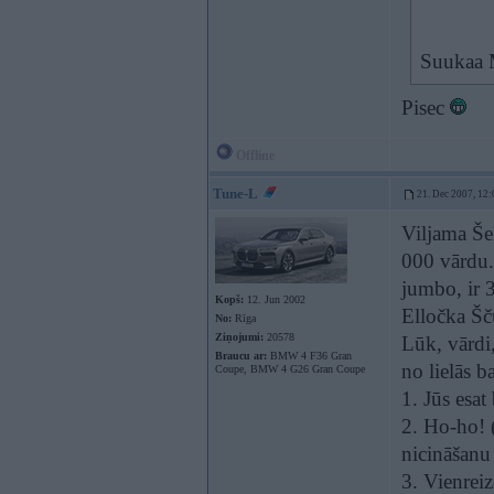
Suukaa 
Pisec
Offline
Tune-L
21. Dec 2007, 12:
Viljama Še
000 vārdu.
jumbo, ir 
Kopš:
12. Jun 2002
Elločka Šču
No:
Rīga
Ziņojumi:
20578
Lūk, vārdi,
Braucu ar:
BMW 4 F36 Gran
no lielās b
Coupe, BMW 4 G26 Gran Coupe
1. Jūs esat
2. Ho-ho! (
nicināšanu
3. Vienreiz