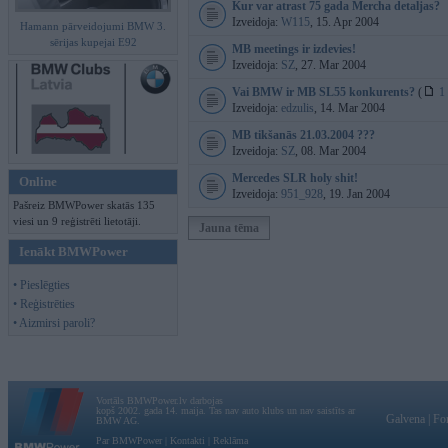
Kur var atrast 75 gada Mercha detaljas?
Izveidoja:
W115
, 15. Apr 2004
Hamann pārveidojumi BMW 3.
sērijas kupejai E92
MB meetings ir izdevies!
Izveidoja:
SZ
, 27. Mar 2004
Vai BMW ir MB SL55 konkurents?
(
1
Izveidoja:
edzulis
, 14. Mar 2004
MB tikšanās 21.03.2004 ???
Izveidoja:
SZ
, 08. Mar 2004
Mercedes SLR holy shit!
Online
Izveidoja:
951_928
, 19. Jan 2004
Pašreiz BMWPower skatās 135
viesi un 9 reģistrēti lietotāji.
Jauna tēma
Ienākt BMWPower
• Pieslēgties
• Reģistrēties
• Aizmirsi paroli?
Vortāls BMWPower.lv darbojas
kopš 2002. gada 14. maija. Tas nav auto klubs un nav saistīts ar
Galvena
|
Fo
BMW AG.
Par BMWPower
|
Kontakti
|
Reklāma