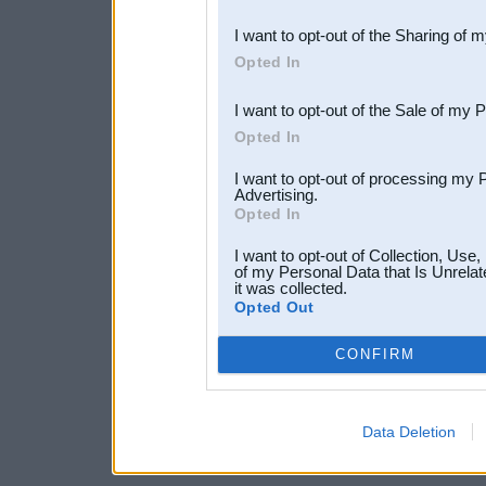
also be disclosed by us to 
I want to opt-out of the Sharing of 
Downstream Participants
th
Opted In
third parties.
I want to opt-out of the Sale of my 
Opted In
I want to opt-out of processing my 
Advertising.
Opted In
I want to opt-out of Collection, Use
of my Personal Data that Is Unrelat
it was collected.
Opted Out
CONFIRM
Data Deletion