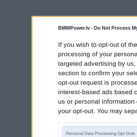
BMWPower.lv -
Do Not Process My
If you wish to opt-out of the
processing of your personal
targeted advertising by us
section to confirm your sel
opt-out request is proces
interest-based ads based o
us or personal information d
your opt-out. You may separ
disclosure of your personal
IAB’s list of downstream pa
Personal Data Processing Opt Outs