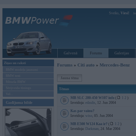
Sveiks,
Viesi!
Ie
Galvenā
Forums
Galerijas
Ziņas un raksti
Forums
»
Citi auto
»
Mercedes-Benz
BMW modeļu jaunumi
BMW testi
Jauna tēma
Mēneša BMW
Sērijveida tūnings
Tēmas
Vel...
MB SLC 280-450 W107 info
(
1
2
)
Gadījuma bilde
Izveidoja:
edzulis
, 12. Jun 2004
Kas par vainu?
Izveidoja:
wiso
, 05. Jun 2004
MB E500 W124 Kaa ir?
(
1
2
)
Izveidoja:
Darkman
, 24. Mar 2004