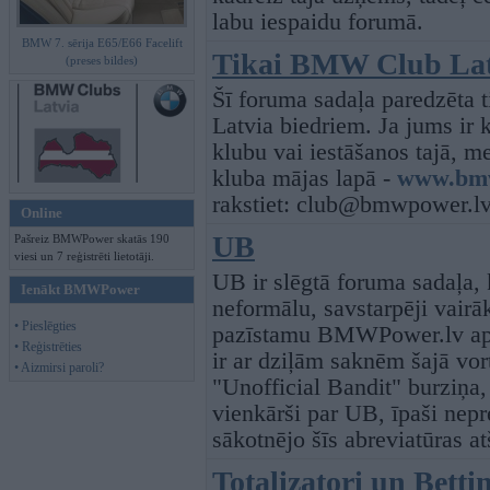
labu iespaidu forumā.
BMW 7. sērija E65/E66 Facelift
Tikai BMW Club Lat
(preses bildes)
Šī foruma sadaļa paredzēta
Latvia biedriem. Ja jums ir 
klubu vai iestāšanos tajā, me
kluba mājas lapā -
www.bmw
rakstiet:
club@bmwpower.l
Online
UB
Pašreiz BMWPower skatās 190
viesi un 7 reģistrēti lietotāji.
UB ir slēgtā foruma sadaļa,
Ienākt BMWPower
neformālu, savstarpēji vairā
• Pieslēgties
pazīstamu BMWPower.lv ap
• Reģistrēties
ir ar dziļām saknēm šajā vort
• Aizmirsi paroli?
"Unofficial Bandit" burziņa,
vienkārši par UB, īpaši nepr
sākotnējo šīs abreviatūras at
Totalizatori un Bett