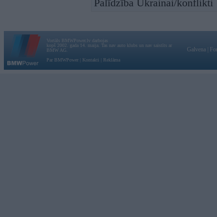
Palīdzība Ukrainai/konflikti
Vortāls BMWPower.lv darbojas
kopš 2002. gada 14. maija. Tas nav auto klubs un nav saistīts ar
Galvena
|
Fo
BMW AG.
Par BMWPower
|
Kontakti
|
Reklāma