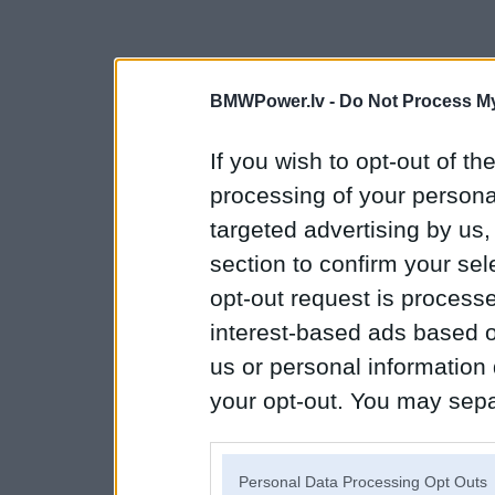
BMWPower.lv -
Do Not Process My
If you wish to opt-out of the
processing of your personal
targeted advertising by us
section to confirm your sel
opt-out request is proces
interest-based ads based o
us or personal information d
your opt-out. You may separ
disclosure of your personal
IAB’s list of downstream pa
Personal Data Processing Opt Outs