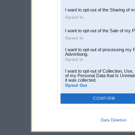
also be disclosed by us to 
I want to opt-out of the Sharing of 
Downstream Participants
th
Opted In
third parties.
I want to opt-out of the Sale of my 
Opted In
I want to opt-out of processing my 
Advertising.
Opted In
I want to opt-out of Collection, Use
of my Personal Data that Is Unrelat
it was collected.
Opted Out
CONFIRM
Data Deletion