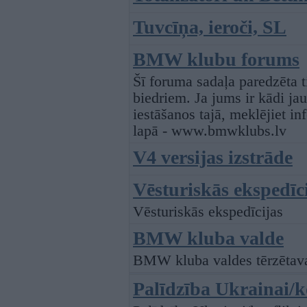
Tuvcīņa, ieroči, SL
BMW klubu forums
Šī foruma sadaļa paredzēta
biedriem. Ja jums ir kādi ja
iestāšanos tajā, meklējiet i
lapā - www.bmwklubs.lv
V4 versijas izstrāde
Vēsturiskās ekspedīc
Vēsturiskās ekspedīcijas
BMW kluba valde
BMW kluba valdes tērzētav
Palīdzība Ukrainai/k