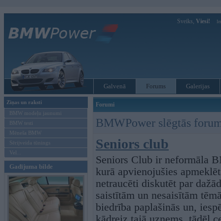
Sveiks,
Viesi!
Ie
Galvenā
Forums
Galerijas
Ziņas un raksti
Forumi
BMW modeļu jaunumi
BMWPower slēgtās forum
BMW testi
Mēneša BMW
Seniors club
Sērijveida tūnings
Vel...
Seniors Club ir neformāla
Gadījuma bilde
kurā apvienojušies apmeklētā
netraucēti diskutēt par da
saistītām un nesaisītām tēmā
biedrība paplašinās un, iesp
kādreiz tajā uzņems, tādēļ ce