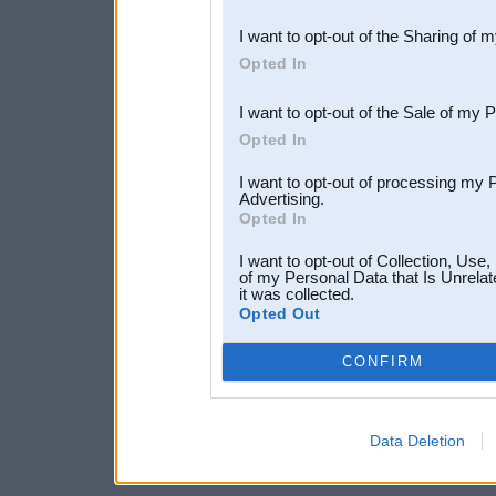
also be disclosed by us to 
I want to opt-out of the Sharing of 
Downstream Participants
th
Opted In
third parties.
I want to opt-out of the Sale of my 
Opted In
I want to opt-out of processing my 
Advertising.
Opted In
I want to opt-out of Collection, Use
of my Personal Data that Is Unrelat
it was collected.
Opted Out
CONFIRM
Data Deletion