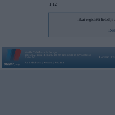
1-12
Tikai reģistrēti lietotāj
Reģi
Vortāls BMWPower.lv darbojas
kopš 2002. gada 14. maija. Tas nav auto klubs un nav saistīts ar
Galvena
|
Fo
BMW AG.
Par BMWPower
|
Kontakti
|
Reklāma