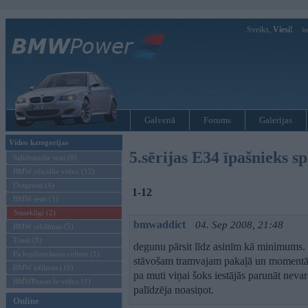
Sveiks,
Viesi!
Ie
Galvenā
Forums
Galerijas
Video kategorijas
5.sērijas E34 īpašnieks sp
Salīdzinošie testi (9)
BMW oficiālie video (12)
Dragreiss (4)
1-12
BMW tests (1)
Smieklīgi (2)
bmwaddict
04. Sep 2008, 21:48
BMW reklāmas (5)
Trasē (8)
degunu pārsit līdz asinīm kā minimums. 
Pa koplietošanas ceļiem (1)
stāvošam tramvajam pakaļā un momentā a
BMW īsfilmas (10)
pa muti viņai šoks iestājās parunāt nevarē
BMWPower.lv video (1)
palīdzēja noasiņot.
Online