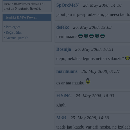
Pašreiz BMWPower skatās 121
SpOrcMeN
28. May 2008, 14:10
viesi un 5 reģistrēti lietotāji.
jabut jau ir piespradzetam, ja neesi tad t
Ienākt BMWPower
defekc
• Pieslēgties
26. May 2008, 19:03
• Reģistrēties
marihuaans
• Aizmirsi paroli?
Bosnija
26. May 2008, 10:51
depo, nekāds deguns netika salauzts
marihuans
26. May 2008, 01:27
es ar taa maaku
FlYiNG
25. May 2008, 18:03
ghgh
M3R
25. May 2008, 14:39
taads jau kaadu var arii nosist, ne izglaa