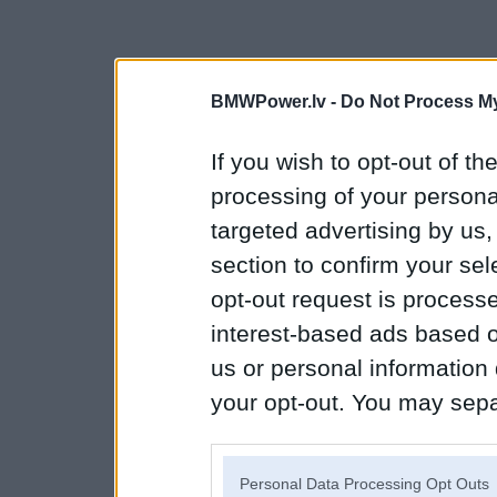
BMWPower.lv -
Do Not Process My
If you wish to opt-out of the
processing of your personal
targeted advertising by us
section to confirm your sel
opt-out request is proces
interest-based ads based o
us or personal information d
your opt-out. You may separ
disclosure of your personal
IAB’s list of downstream pa
Personal Data Processing Opt Outs