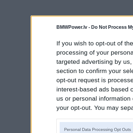
BMWPower.lv -
Do Not Process My
If you wish to opt-out of the
processing of your personal
targeted advertising by us
section to confirm your sel
opt-out request is proces
interest-based ads based o
us or personal information d
your opt-out. You may separ
disclosure of your personal
IAB’s list of downstream pa
Personal Data Processing Opt Outs