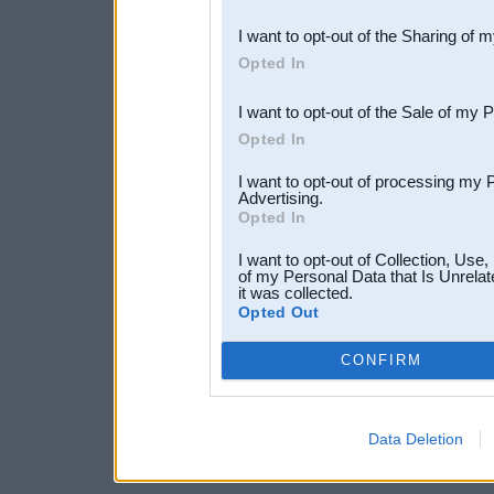
also be disclosed by us to 
I want to opt-out of the Sharing of 
Downstream Participants
th
Opted In
third parties.
I want to opt-out of the Sale of my 
Opted In
I want to opt-out of processing my 
Advertising.
Opted In
I want to opt-out of Collection, Use
of my Personal Data that Is Unrelat
it was collected.
Opted Out
CONFIRM
Data Deletion