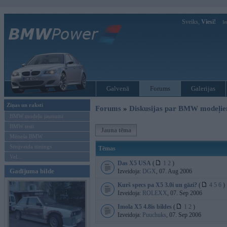
Sveiks,
Viesi!
Ie
Galvenā
Forums
Galerijas
Ziņas un raksti
Forums
»
Diskusijas par BMW modeļi
BMW modeļu jaunumi
BMW testi
Jauna tēma
Mēneša BMW
Sērijveida tūnings
Tēmas
Vel...
Das X5 USA
(
1
2
)
Gadījuma bilde
Izveidoja:
DGX
, 07. Aug 2006
Kurš specs pa X5 3.0i un gāzi?
(
4
5
6
)
Izveidoja:
ROLEXX
, 07. Sep 2006
Imola X5 4.8is bildes
(
1
2
)
Izveidoja:
Puuchuks
, 07. Sep 2006