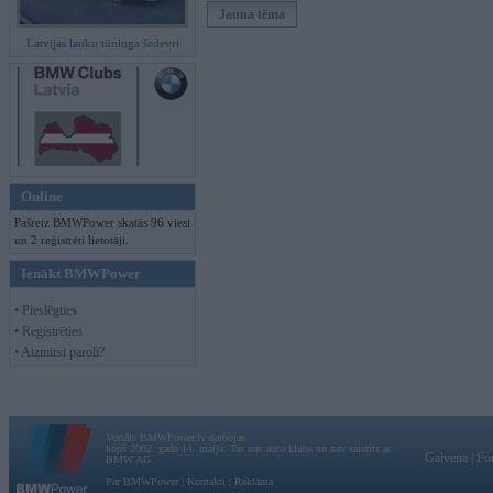
Jauna tēma
Latvijas lauku tūninga šedevri
Online
Pašreiz BMWPower skatās 96 viesi
un 2 reģistrēti lietotāji.
Ienākt BMWPower
• Pieslēgties
• Reģistrēties
• Aizmirsi paroli?
Vortāls BMWPower.lv darbojas
kopš 2002. gada 14. maija. Tas nav auto klubs un nav saistīts ar
Galvena
|
Fo
BMW AG.
Par BMWPower
|
Kontakti
|
Reklāma