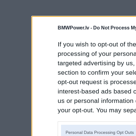
BMWPower.lv -
Do Not Process My
If you wish to opt-out of the
processing of your personal
targeted advertising by us
section to confirm your sel
opt-out request is proces
interest-based ads based o
us or personal information d
your opt-out. You may separ
disclosure of your personal
IAB’s list of downstream pa
Personal Data Processing Opt Outs