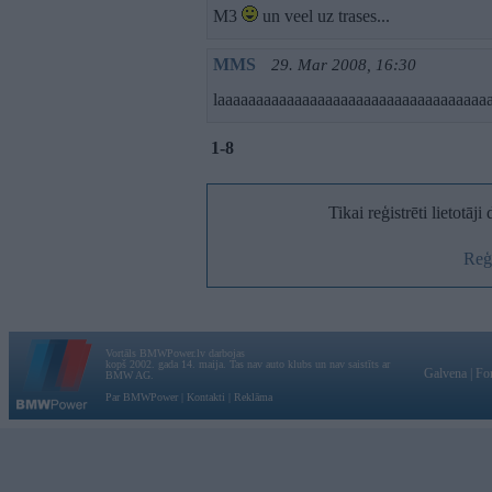
M3
un veel uz trases...
MMS
29. Mar 2008, 16:30
laaaaaaaaaaaaaaaaaaaaaaaaaaaaaaaaaaa
1-8
Tikai reģistrēti lietotāj
Reģi
Vortāls BMWPower.lv darbojas
kopš 2002. gada 14. maija. Tas nav auto klubs un nav saistīts ar
Galvena
|
Fo
BMW AG.
Par BMWPower
|
Kontakti
|
Reklāma