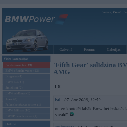
Sveiks,
Viesi!
Ie
Galvenā
Forums
Galerijas
Video kategorijas
'Fifth Gear' salīdzina
Salīdzinošie testi (9)
AMG
BMW oficiālie video (12)
Dragreiss (4)
BMW tests (1)
1-8
Smieklīgi (2)
BMW reklāmas (5)
Trasē (8)
lsd
07. Apr 2008, 12:59
Pa koplietošanas ceļiem (1)
nu vo kontolēt labāk Bmw bet izskatās la
BMW īsfilmas (10)
savaldīt
BMWPower.lv video (1)
Online