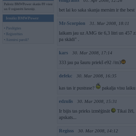
emigrants
01. Apr 2008, 12:26
Pašreiz BMWPower skatās 89 viesi
un 0 reģistrēti lietotāji.
bet lai ko saka skanja mersim ir the best
Ienākt BMWPower
Mr-Scorpion
31. Mar 2008, 18:11
• Pieslēgties
laikam jau uz AMG tie 6,3 litri un 457 zi
• Reģistrēties
pa skādi" .
• Aizmirsi paroli?
kars
30. Mar 2008, 17:14
333 jau pa šauru priekš e92 //m3
defekc
30. Mar 2008, 16:35
kas tas ir pustrase?
pakalja visu laik
edzulis
30. Mar 2008, 15:31
Ir bijis tas prieks izmēģināt
Tikai žēl,
apskats...
Regisss
30. Mar 2008, 14:12