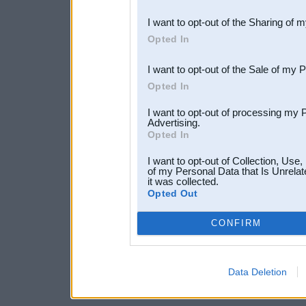
also be disclosed by us to 
I want to opt-out of the Sharing of 
Downstream Participants
th
Opted In
third parties.
I want to opt-out of the Sale of my 
Opted In
I want to opt-out of processing my 
Advertising.
Opted In
I want to opt-out of Collection, Use
of my Personal Data that Is Unrelat
it was collected.
Opted Out
CONFIRM
Data Deletion