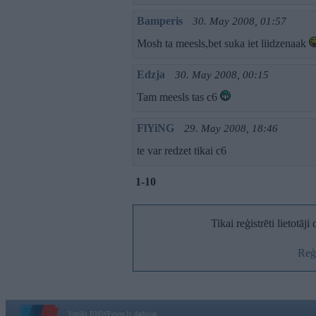
Bamperis
30. May 2008, 01:57
Mosh ta meesls,bet suka iet liidzenaak
Edzja
30. May 2008, 00:15
Tam meesls tas c6
FlYiNG
29. May 2008, 18:46
te var redzet tikai c6
1-10
Tikai reģistrēti lietotāj
Reģi
Vortāls BMWPower.lv darbojas