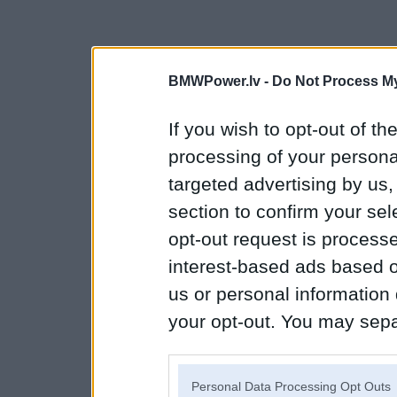
BMWPower.lv -
Do Not Process My
If you wish to opt-out of the
processing of your personal
targeted advertising by us
section to confirm your sel
opt-out request is proces
interest-based ads based o
us or personal information d
your opt-out. You may separ
disclosure of your personal
IAB’s list of downstream pa
Personal Data Processing Opt Outs