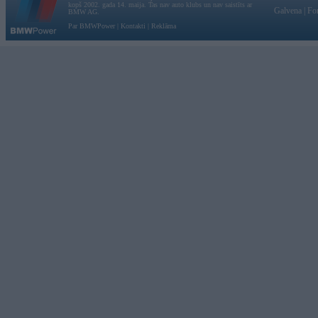
kopš 2002. gada 14. maija. Tas nav auto klubs un nav saistīts ar
Galvena
|
Fo
BMW AG.
Par BMWPower
|
Kontakti
|
Reklāma