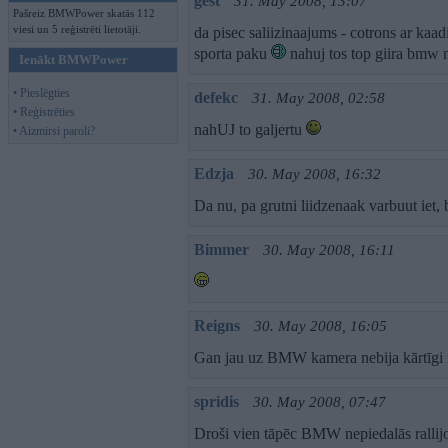
gest
31. May 2008, 13:07
Pašreiz BMWPower skatās 112
viesi un 5 reģistrēti lietotāji.
da pisec saliizinaajums - cotrons ar kaa
sporta paku
nahuj tos top giira bmw n
Ienākt BMWPower
• Pieslēgties
defekc
31. May 2008, 02:58
• Reģistrēties
nahUJ to galjertu
• Aizmirsi paroli?
Edzja
30. May 2008, 16:32
Da nu, pa grutni liidzenaak varbuut iet,
Bimmer
30. May 2008, 16:11
Reigns
30. May 2008, 16:05
Gan jau uz BMW kamera nebija kārtīgi 
spridis
30. May 2008, 07:47
Droši vien tāpēc BMW nepiedalās rallijo