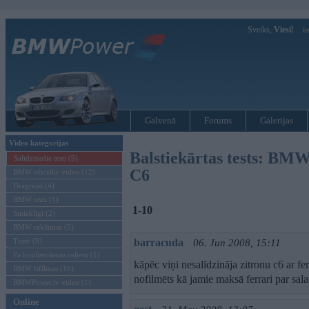
Sveiks,
Viesi!
Ie
Galvenā
Forums
Galerijas
Video kategorijas
Balstiekārtas tests: BMW 
Salīdzinošie testi (9)
C6
BMW oficiālie video (12)
Dragreiss (4)
BMW tests (1)
1-10
Smieklīgi (2)
BMW reklāmas (5)
Trasē (8)
barracuda
06. Jun 2008, 15:11
Pa koplietošanas ceļiem (1)
kāpēc viņi nesalīdzināja zitronu c6 ar fe
BMW īsfilmas (10)
nofilmēts kā jamie maksā ferrari par sa
BMWPower.lv video (1)
Online