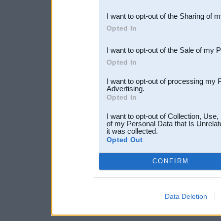
also be disclosed by us to 
I want to opt-out of the Sharing of 
Downstream Participants
th
Opted In
third parties.
I want to opt-out of the Sale of my 
Opted In
I want to opt-out of processing my 
Advertising.
Opted In
I want to opt-out of Collection, Use
of my Personal Data that Is Unrelat
it was collected.
Opted Out
CONFIRM
Data Deletion