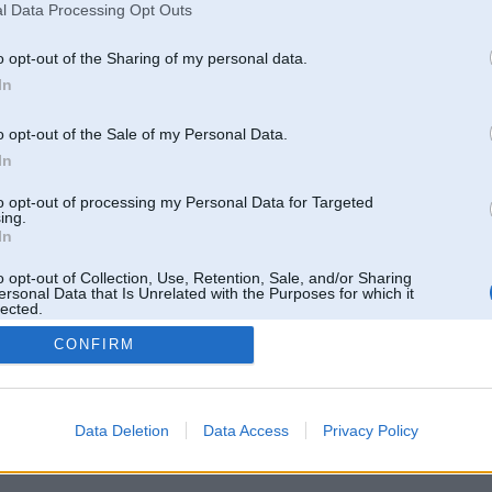
l Data Processing Opt Outs
o opt-out of the Sharing of my personal data.
In
o opt-out of the Sale of my Personal Data.
In
to opt-out of processing my Personal Data for Targeted
ing.
In
o opt-out of Collection, Use, Retention, Sale, and/or Sharing
Tikai reģistrēti lietotāji drīkst pievienot komentārus
ersonal Data that Is Unrelated with the Purposes for which it
lected.
Reģistrēties
Out
CONFIRM
Data Deletion
Data Access
Privacy Policy