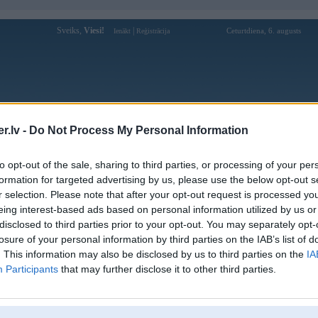
Sveiks,
Viesi!
|
Ceturtdiena, 6. augusts
Ienākt
Reģistrācija
Forums
Galerijas
Reģistrācija
Lietotāji
Meklētājs
.lv -
Do Not Process My Personal Information
as tests: BMW 5.sērija E60 vs. Citroen C6
(10)
to opt-out of the sale, sharing to third parties, or processing of your per
 ziņā arī bezjēdzīgs „BMW” 5.sērijas (E60) balstiekārtas salīdzinājums ar „Citroen C6”, kas pie
formation for targeted advertising by us, please use the below opt-out s
jumu veic, abiem automobiļiem uzstādot video kameras un filmējot zirgu skriešanās sacensības
r selection. Please note that after your opt-out request is processed y
ējoša balstiekārta. Rezultāts izrādījās visai interesants.
eing interest-based ads based on personal information utilized by us or
disclosed to third parties prior to your opt-out. You may separately opt-
losure of your personal information by third parties on the IAB’s list of
. This information may also be disclosed by us to third parties on the
IA
Participants
that may further disclose it to other third parties.