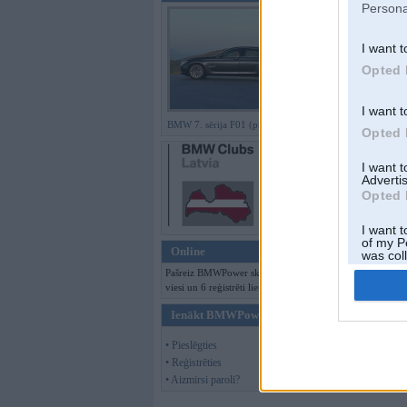
Persona
I want t
Opted 
I want t
BMW 7. sērija F01 (preses bildes)
Opted 
I want 
Advertis
Opted 
I want t
of my P
Online
was col
Opted 
Pašreiz BMWPower skatās 161
viesi un 6 reģistrēti lietotāji.
Ienākt BMWPower
• Pieslēgties
• Reģistrēties
• Aizmirsi paroli?