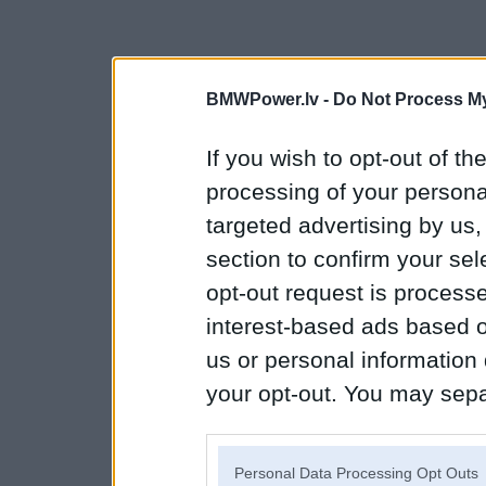
BMWPower.lv -
Do Not Process My
If you wish to opt-out of the
processing of your personal
targeted advertising by us
section to confirm your sel
opt-out request is proces
interest-based ads based o
us or personal information d
your opt-out. You may separ
disclosure of your personal
IAB’s list of downstream pa
Personal Data Processing Opt Outs