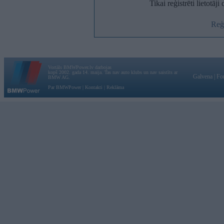
Tikai reģistrēti lietotāj
Reģi
Vortāls BMWPower.lv darbojas
kopš 2002. gada 14. maija. Tas nav auto klubs un nav saistīts ar
Galvena
|
Fo
BMW AG.
Par BMWPower
|
Kontakti
|
Reklāma