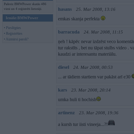
Pašreiz BMWPower skatās 486
hasans
viesi un 4 reģistrēti lietotāji.
25. Mar 2008, 13:16
Ienākt BMWPower
emkas skanja perfekta
• Pieslēgties
barracuda
24. Mar 2008, 11:15
• Reģistrēties
• Aizmirsi paroli?
ņeh ! kāpēc nevar izdzēst veco komentā
tur rakstīts , bet nu tāpat stulbs video 
kaudzi ar interesantu materiālu.
diesel
24. Mar 2008, 00:53
... ar tādiem startiem var pakāst arī e30
kars
23. Mar 2008, 20:14
umka huli ti hochish
artinenz
23. Mar 2008, 19:36
a kursh tur iisti vineeja...?!