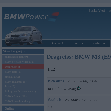
Sveiks,
Viesi!
Ie
Galvenā
Forums
Galerijas
Video kategorijas
Dragreiss: BMW M3 (E92)
Salīdzinošie testi (9)
BMW oficiālie video (12)
Dragreiss (4)
1-12
BMW tests (1)
Smieklīgi (2)
bleklauns
25. Jul 2008, 23:48
BMW reklāmas (5)
Trasē (8)
ta tam bmw javag
Pa koplietošanas ceļiem (1)
BMW īsfilmas (10)
Saabich
25. Mar 2008, 20:22
BMWPower.lv video (1)
!!!
Online