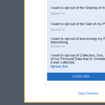
also be disclosed by us to 
I want to opt-out of the Sharing of 
Downstream Participants
th
Opted In
third parties.
I want to opt-out of the Sale of my 
Opted In
I want to opt-out of processing my 
Advertising.
Opted In
I want to opt-out of Collection, Use
of my Personal Data that Is Unrelat
it was collected.
Opted Out
CONFIRM
Data Deletion