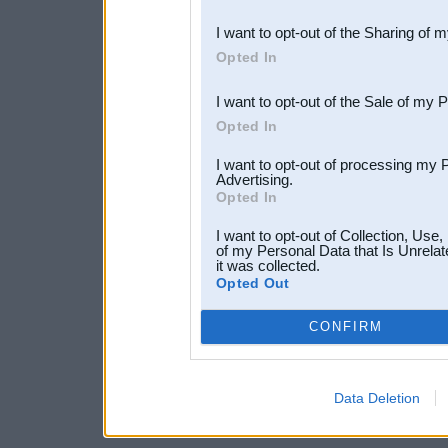
also be disclosed by us to 
I want to opt-out of the Sharing of 
Downstream Participants
th
Opted In
third parties.
I want to opt-out of the Sale of my 
Opted In
I want to opt-out of processing my 
Advertising.
Opted In
I want to opt-out of Collection, Use
of my Personal Data that Is Unrelat
it was collected.
Opted Out
CONFIRM
Data Deletion