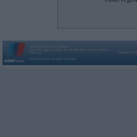
Vortāls BMWPower.lv darbojas
kopš 2002. gada 14. maija. Tas nav auto klubs un nav saistīts ar
Galvena
|
Fo
BMW AG.
Par BMWPower
|
Kontakti
|
Reklāma