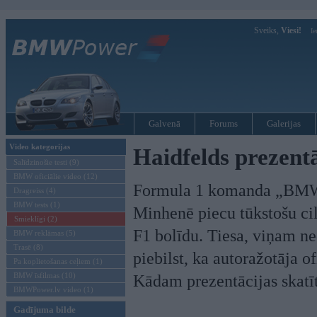
Sveiks,
Viesi!
Ie
Galvenā
Forums
Galerijas
Video kategorijas
Haidfelds prezen
Salīdzinošie testi (9)
BMW oficiālie video (12)
Formula 1 komanda „BMW 
Dragreiss (4)
BMW tests (1)
Minhenē piecu tūkstošu cil
Smieklīgi (2)
F1 bolīdu. Tiesa, viņam ne
BMW reklāmas (5)
Trasē (8)
piebilst, ka autoražotāja o
Pa koplietošanas ceļiem (1)
BMW īsfilmas (10)
Kādam prezentācijas skatīt
BMWPower.lv video (1)
Gadījuma bilde