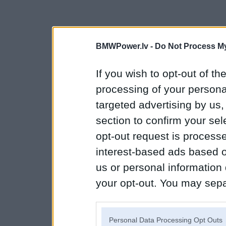
BMWPower.lv -
Do Not Process My
If you wish to opt-out of the
processing of your personal
targeted advertising by us
section to confirm your sel
opt-out request is proces
interest-based ads based o
us or personal information d
your opt-out. You may separ
disclosure of your personal
IAB’s list of downstream pa
Personal Data Processing Opt Outs