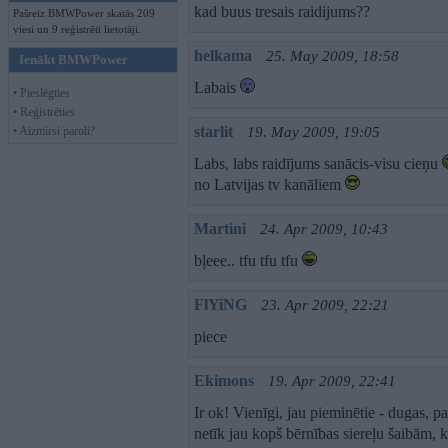
kad buus tresais raidijums??
Pašreiz BMWPower skatās 209
viesi un 9 reģistrēti lietotāji.
helkama
25. May 2009, 18:58
Ienākt BMWPower
Labais
• Pieslēgties
• Reģistrēties
starlit
• Aizmirsi paroli?
19. May 2009, 19:05
Labs, labs raidījums sanācis-visu cieņu
no Latvijas tv kanāliem
Martini
24. Apr 2009, 10:43
bļeee.. tfu tfu tfu
FlYiNG
23. Apr 2009, 22:21
piece
Ekimons
19. Apr 2009, 22:41
Ir ok! Vienīgi, jau pieminētie - dugas, p
netīk jau kopš bērnības siereļu šaibām, 