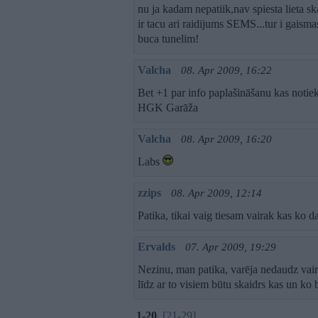
nu ja kadam nepatiik,nav spiesta lieta skat
ir tacu ari raidijums SEMS...tur i gaismas 
buca tunelim!
Valcha
08. Apr 2009, 16:22
Bet +1 par info paplašināšanu kas notiek 
HGK Garāža
Valcha
08. Apr 2009, 16:20
Labs
zzips
08. Apr 2009, 12:14
Patika, tikai vaig tiesam vairak kas ko 
Ervalds
07. Apr 2009, 19:29
Nezinu, man patika, varēja nedaudz vairā
līdz ar to visiem būtu skaidrs kas un ko 
1-20
[21-29]