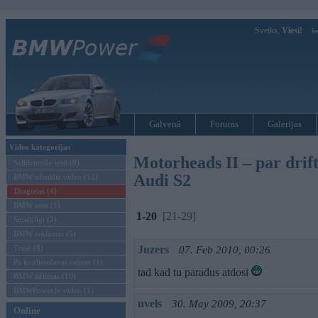
Sveiks,
Viesi!
Ie
Galvenā
Forums
Galerijas
Video kategorijas
Motorheads II – par drif
Salīdzinošie testi (9)
Audi S2
BMW oficiālie video (12)
Dragreiss (4)
BMW tests (1)
1-20
[21-29]
Smieklīgi (2)
BMW reklāmas (5)
Trasē (8)
Juzers
07. Feb 2010, 00:26
Pa koplietošanas ceļiem (1)
tad kad tu paradus atdosi
BMW īsfilmas (10)
BMWPower.lv video (1)
uvels
30. May 2009, 20:37
Online