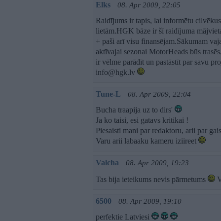
Elks
08. Apr 2009, 22:05
Raidījums ir tapis, lai informētu cilvēk
lietām.HGK bāze ir šī raidījuma mājvieta
+ paši arī visu finansējam.Sākumam vajag
aktīvajai sezonai MotorHeads būs trasēs
ir vēlme parādīt un pastāstīt par savu pro
info@hgk.lv
Tune-L
08. Apr 2009, 22:04
Bucha traapija uz to dirs'
Ja ko taisi, esi gatavs kritikai !
Piesaisti mani par redaktoru, arii par 
Varu arii labaaku kameru iziireet
Valcha
08. Apr 2009, 19:23
Tas bija ieteikums nevis pārmetums
V
6500
08. Apr 2009, 19:10
perfektie Latviesi