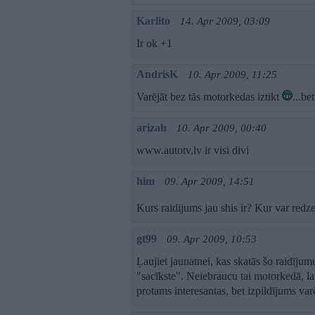
Karlito
14. Apr 2009, 03:09
Ir ok +1
AndrisK
10. Apr 2009, 11:25
Varējāt bez tās motorkedas iztikt
...be
arizah
10. Apr 2009, 00:40
www.autotv.lv ir visi divi
him
09. Apr 2009, 14:51
Kurs raidijums jau shis ir? Kur var redz
gt99
09. Apr 2009, 10:53
Ļaujiet jaunatnei, kas skatās šo raidījum
"sacīkste". Neiebraucu tai motorkedā, l
protams interesantas, bet izpildījums var