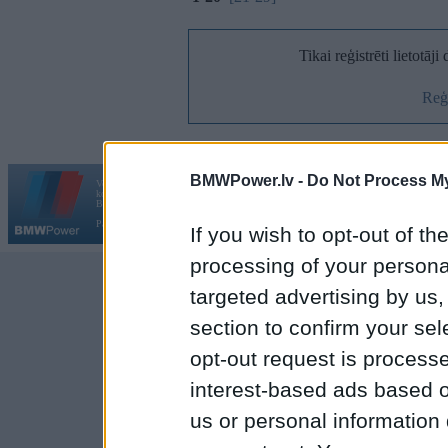
Tikai reģistrēti lietotāj
Reģi
BMWPower.lv -
Do Not Process My
Vortāls BMWPower.lv darbojas
kopš 2002. gada 14. maija. Tas nav auto klubs un nav saistīts ar
Galvena
|
Fo
BMW AG.
Par BMWPower
|
Kontakti
|
Reklāma
If you wish to opt-out of the
processing of your personal
targeted advertising by us
section to confirm your sel
opt-out request is proces
interest-based ads based o
us or personal information d