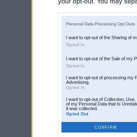
your opt-out. You may separ
disclosure of your personal
IAB’s list of downstream pa
Personal Data Processing Opt Outs
also be disclosed by us to 
I want to opt-out of the Sharing of 
Downstream Participants
th
Opted In
third parties.
I want to opt-out of the Sale of my 
Opted In
I want to opt-out of processing my 
Advertising.
Opted In
I want to opt-out of Collection, Use
of my Personal Data that Is Unrelat
it was collected.
Opted Out
CONFIRM