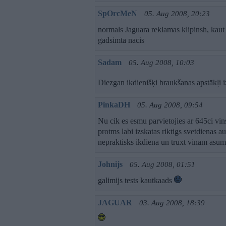
SpOrcMeN
05. Aug 2008, 20:23
normals Jaguara reklamas klipinsh, kaut
gadsimta nacis
Sadam
05. Aug 2008, 10:03
Diezgan ikdienišķi braukšanas apstākļi izv
PinkaDH
05. Aug 2008, 09:54
Nu cik es esmu parvietojies ar 645ci vin
protms labi izskatas riktigs svetdienas aut
nepraktisks ikdiena un truxt vinam asum
Johnijs
05. Aug 2008, 01:51
galimijs tests kautkaads
JAGUAR
03. Aug 2008, 18:39