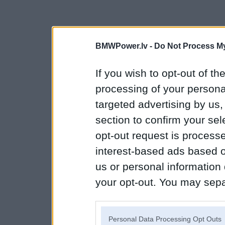
BMWPower.lv -
Do Not Process My
If you wish to opt-out of the
processing of your personal
targeted advertising by us
section to confirm your sel
opt-out request is proces
interest-based ads based o
us or personal information d
your opt-out. You may separ
disclosure of your personal
IAB’s list of downstream pa
Personal Data Processing Opt Outs