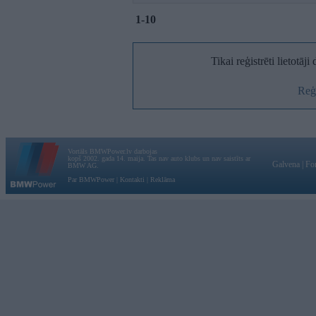
1-10
Tikai reģistrēti lietotāj
Reģi
Vortāls BMWPower.lv darbojas
kopš 2002. gada 14. maija. Tas nav auto klubs un nav saistīts ar
Galvena
|
Fo
BMW AG.
Par BMWPower
|
Kontakti
|
Reklāma