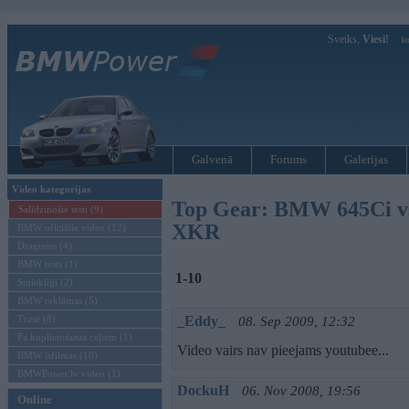
Sveiks,
Viesi!
Ie
Galvenā
Forums
Galerijas
Video kategorijas
Top Gear: BMW 645Ci vs.
Salīdzinošie testi (9)
XKR
BMW oficiālie video (12)
Dragreiss (4)
BMW tests (1)
1-10
Smieklīgi (2)
BMW reklāmas (5)
Trasē (8)
_Eddy_
08. Sep 2009, 12:32
Pa koplietošanas ceļiem (1)
Video vairs nav pieejams youtubee...
BMW īsfilmas (10)
BMWPower.lv video (1)
DockuH
06. Nov 2008, 19:56
Online