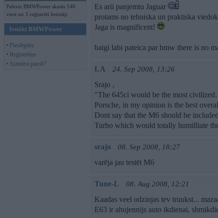
Es arii panjemtu Jaguar
Pašreiz BMWPower skatās 146
viesi un 3 reģistrēti lietotāji.
protams no tehniska un praktiska viedok
Jaga is magnificent!
Ienākt BMWPower
• Pieslēgties
baigi labi pateica par bmw there is no mag
• Reģistrēties
• Aizmirsi paroli?
LA
24. Sep 2008, 13:26
Srajo ,
"The 645ci would be the most civilized
Porsche, in my opinion is the best overal
Dont say that the M6 should be included
Turbo which would totally humilliate t
srajo
08. Sep 2008, 18:27
varēja jau testēt M6
Tune-L
08. Aug 2008, 12:21
Kaadas veel odzinjas tev truukst... ma
E63 ir ahujennijs auto ikdienai, shmikdi