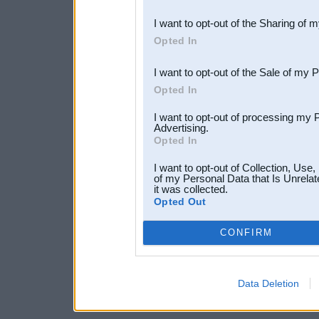
also be disclosed by us to 
I want to opt-out of the Sharing of 
Downstream Participants
th
Opted In
third parties.
I want to opt-out of the Sale of my 
Opted In
I want to opt-out of processing my 
Advertising.
Opted In
I want to opt-out of Collection, Use
of my Personal Data that Is Unrelat
it was collected.
Opted Out
CONFIRM
Data Deletion