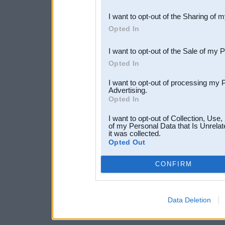
also be disclosed by us to 
I want to opt-out of the Sharing of 
Downstream Participants
th
Opted In
third parties.
I want to opt-out of the Sale of my 
Opted In
I want to opt-out of processing my 
Advertising.
Opted In
I want to opt-out of Collection, Use
of my Personal Data that Is Unrelat
it was collected.
Opted Out
CONFIRM
Data Deletion