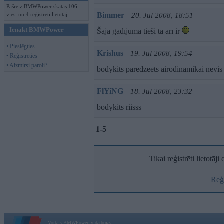
Pašreiz BMWPower skatās 106
Bimmer
viesi un 4 reģistrēti lietotāji.
20. Jul 2008, 18:51
Ienākt BMWPower
Šajā gadījumā tieši tā arī ir
• Pieslēgties
Krishus
19. Jul 2008, 19:54
• Reģistrēties
• Aizmirsi paroli?
bodykits paredzeets airodinamikai nevis 
FlYiNG
18. Jul 2008, 23:32
bodykits riisss
1-5
Tikai reģistrēti lietotāj
Reģi
Vortāls BMWPower.lv darbojas