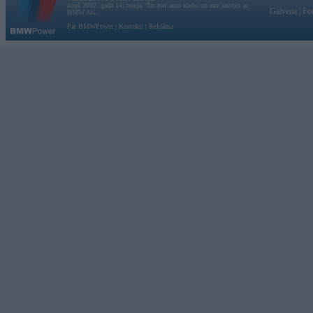
kopš 2002. gada 14. maija. Tas nav auto klubs un nav saistīts ar
Galvena
|
Fo
BMW AG.
Par BMWPower
|
Kontakti
|
Reklāma