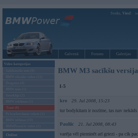
Sveiks,
Viesi!
Ie
Galvenā
Forums
Galerijas
Video kategorijas
BMW M3 sacīkšu versija 
Salīdzinošie testi (9)
BMW oficiālie video (12)
Dragreiss (4)
1-5
BMW tests (1)
Smieklīgi (2)
kro
29. Jul 2008, 15:23
BMW reklāmas (5)
Trasē (8)
tur bodykitam ir nozīme, tas nav nekāds 
Pa koplietošanas ceļiem (1)
BMW īsfilmas (10)
Pauliic
21. Jul 2008, 08:43
BMWPower.lv video (1)
varēja vēl pieminēt arī griezi - pa cik pa
Online