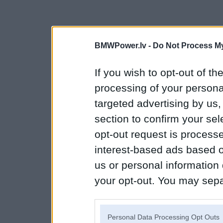
BMWPower.lv -
Do Not Process My
If you wish to opt-out of the
processing of your personal
targeted advertising by us
section to confirm your sel
opt-out request is proces
interest-based ads based o
us or personal information d
your opt-out. You may separ
disclosure of your personal
IAB’s list of downstream pa
Personal Data Processing Opt Outs