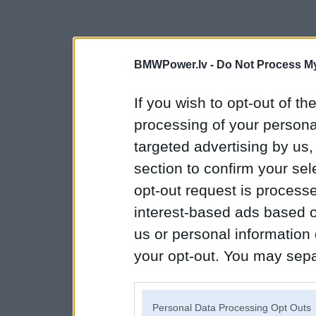
BMWPower.lv -
Do Not Process My
If you wish to opt-out of the
processing of your personal
targeted advertising by us
section to confirm your sel
opt-out request is proces
interest-based ads based o
us or personal information d
your opt-out. You may separ
disclosure of your personal
IAB’s list of downstream pa
Personal Data Processing Opt Outs