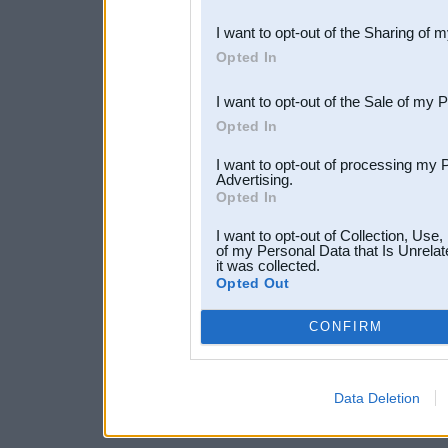
also be disclosed by us to 
I want to opt-out of the Sharing of 
Downstream Participants
th
Opted In
third parties.
I want to opt-out of the Sale of my 
Opted In
I want to opt-out of processing my 
Advertising.
Opted In
I want to opt-out of Collection, Use
of my Personal Data that Is Unrelat
it was collected.
Opted Out
CONFIRM
Data Deletion