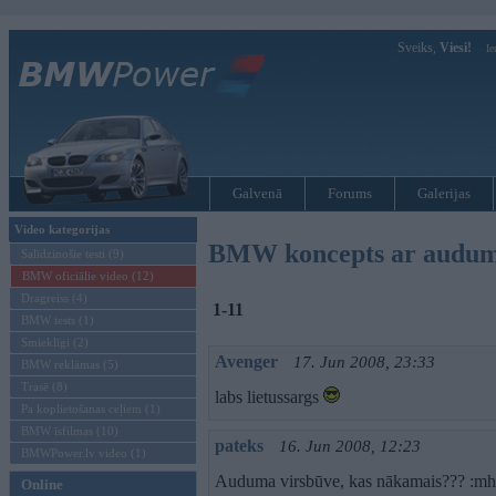
Sveiks,
Viesi!
Ie
Galvenā
Forums
Galerijas
Video kategorijas
BMW koncepts ar audum
Salīdzinošie testi (9)
BMW oficiālie video (12)
Dragreiss (4)
1-11
BMW tests (1)
Smieklīgi (2)
Avenger
17. Jun 2008, 23:33
BMW reklāmas (5)
Trasē (8)
labs lietussargs
Pa koplietošanas ceļiem (1)
BMW īsfilmas (10)
pateks
16. Jun 2008, 12:23
BMWPower.lv video (1)
Auduma virsbūve, kas nākamais??? :mh
Online