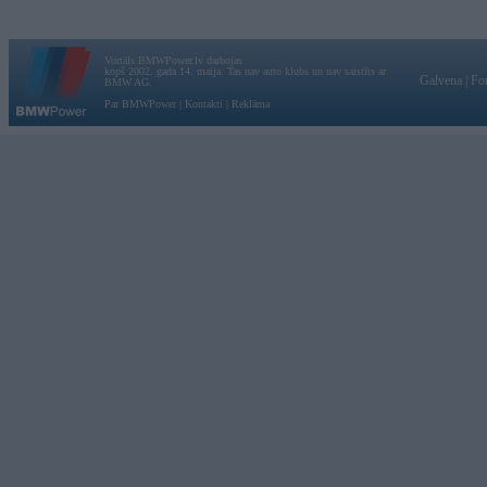
Vortāls BMWPower.lv darbojas
kopš 2002. gada 14. maija. Tas nav auto klubs un nav saistīts ar
Galvena
|
Fo
BMW AG.
Par BMWPower
|
Kontakti
|
Reklāma