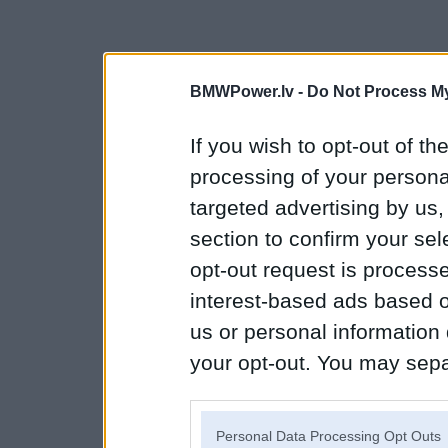
BMWPower.lv -
Do Not Process My
If you wish to opt-out of the
processing of your personal
targeted advertising by us
section to confirm your sel
opt-out request is proces
interest-based ads based o
us or personal information d
your opt-out. You may separ
disclosure of your personal
IAB’s list of downstream pa
Personal Data Processing Opt Outs