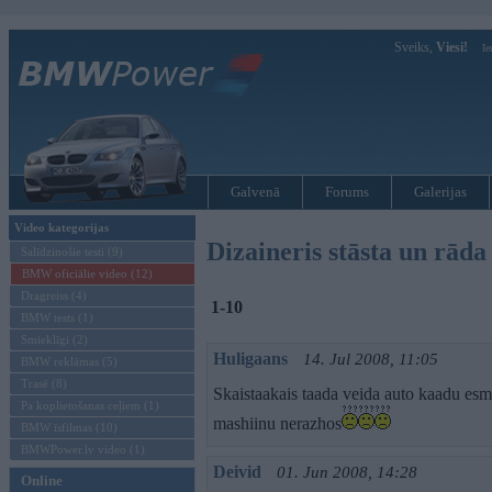
Sveiks,
Viesi!
Ie
Galvenā
Forums
Galerijas
Video kategorijas
Dizaineris stāsta un rā
Salīdzinošie testi (9)
BMW oficiālie video (12)
Dragreiss (4)
1-10
BMW tests (1)
Smieklīgi (2)
Huligaans
14. Jul 2008, 11:05
BMW reklāmas (5)
Trasē (8)
Skaistaakais taada veida auto kaadu esm
Pa koplietošanas ceļiem (1)
mashiinu nerazhos
BMW īsfilmas (10)
BMWPower.lv video (1)
Deivid
01. Jun 2008, 14:28
Online