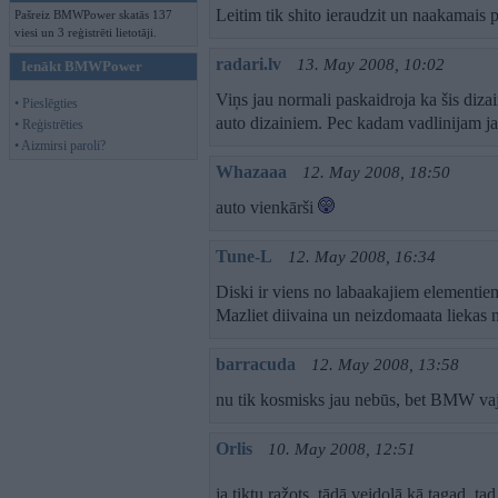
Leitim tik shito ieraudzit un naakamais p
Pašreiz BMWPower skatās 137
viesi un 3 reģistrēti lietotāji.
radari.lv
13. May 2008, 10:02
Ienākt BMWPower
Viņs jau normali paskaidroja ka šis diz
• Pieslēgties
auto dizainiem. Pec kadam vadlinijam j
• Reģistrēties
• Aizmirsi paroli?
Whazaaa
12. May 2008, 18:50
auto vienkārši
Tune-L
12. May 2008, 16:34
Diski ir viens no labaakajiem elementie
Mazliet diivaina un neizdomaata liekas nie
barracuda
12. May 2008, 13:58
nu tik kosmisks jau nebūs, bet BMW vaja
Orlis
10. May 2008, 12:51
ja tiktu ražots, tādā veidolā kā tagad, ta