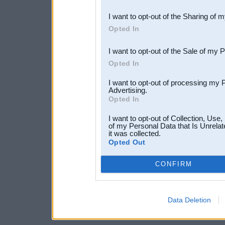
also be disclosed by us to 
I want to opt-out of the Sharing of 
Downstream Participants
th
Opted In
third parties.
I want to opt-out of the Sale of my 
Opted In
I want to opt-out of processing my 
Advertising.
Opted In
I want to opt-out of Collection, Use
of my Personal Data that Is Unrelat
it was collected.
Opted Out
CONFIRM
Data Deletion