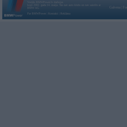
Vortāls BMWPower.lv darbojas
kopš 2002. gada 14. maija. Tas nav auto klubs un nav saistīts ar
Galvena
|
Fo
BMW AG.
Par BMWPower
|
Kontakti
|
Reklāma