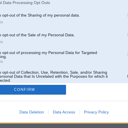
l Data Processing Opt Outs
o opt-out of the Sharing of my personal data.
In
o opt-out of the Sale of my Personal Data.
In
to opt-out of processing my Personal Data for Targeted
ing.
In
Tikai reģistrēti lietotāji drīkst pievienot komentārus
o opt-out of Collection, Use, Retention, Sale, and/or Sharing
ersonal Data that Is Unrelated with the Purposes for which it
lected.
Reģistrēties
Out
CONFIRM
Data Deletion
Data Access
Privacy Policy