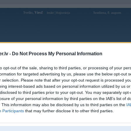
Sveiks,
Viesi!
|
Sestdiena, 8. augusts
Ienākt
Reģistrācija
Forums
Galerijas
Reģistrācija
Lietotāji
Meklētājs
.lv -
Do Not Process My Personal Information
M3 dzinēja apgrieziens palēninājumā
(10)
to opt-out of the sale, sharing to third parties, or processing of your per
Revolution” (tulkojams gan kā „apgrieziens”, gan kā „revolūcija”) izveidojusi aģentūra „GS
formation for targeted advertising by us, please use the below opt-out s
toranimācijas, lai iemūžinātu „BMW M3” V8 dzinēja degkameras procesu. Sižetu par reklāmas t
r selection. Please note that after your opt-out request is processed y
eing interest-based ads based on personal information utilized by us or
disclosed to third parties prior to your opt-out. You may separately opt-
losure of your personal information by third parties on the IAB’s list of
. This information may also be disclosed by us to third parties on the
IA
Participants
that may further disclose it to other third parties.