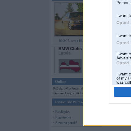
Persona
I want t
Opted 
I want t
BMW 7. sērija E38 facelift
Opted 
I want 
Advertis
Opted 
I want t
of my P
Online
was col
Opted 
Pašreiz BMWPower skatās 278
viesi un 1 reģistrēti lietotāji.
Ienākt BMWPower
• Pieslēgties
• Reģistrēties
• Aizmirsi paroli?