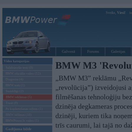
Sveiks,
Viesi!
Ie
Galvenā
Forums
Galerijas
Video kategorijas
BMW M3 'Revoluti
Salīdzinošie testi (9)
BMW oficiālie video (12)
„BMW M3” reklāmu „Revolu
Dragreiss (4)
BMW tests (1)
„revolūcija”) izveidojusi
Smieklīgi (2)
filmēšanas tehnoloģiju b
BMW reklāmas (5)
Trasē (8)
dzinēja degkameras procesu
Pa koplietošanas ceļiem (1)
dzinēji, kuriem tika noņemt
BMW īsfilmas (10)
BMWPower.lv video (1)
trīs caurumi, lai tajā no
Gadījuma bilde