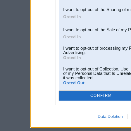
also be disclosed by us to 
I want to opt-out of the Sharing of 
Downstream Participants
th
Opted In
third parties.
I want to opt-out of the Sale of my 
Opted In
I want to opt-out of processing my 
Advertising.
Opted In
I want to opt-out of Collection, Use
of my Personal Data that Is Unrelat
it was collected.
Opted Out
CONFIRM
Data Deletion