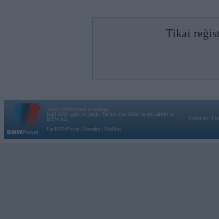
Tikai reģis
Vortāls BMWPower.lv darbojas
kopš 2002. gada 14. maija. Tas nav auto klubs un nav saistīts ar
Galvena
|
Fo
BMW AG.
Par BMWPower
|
Kontakti
|
Reklāma