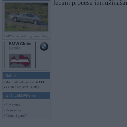
lēcām procesa iemūžināšan
BMW 7. sērija F01 (preses bildes)
Online
Pašreiz BMWPower skatās 143
viesi un 6 reģistrēti lietotāji.
Ienākt BMWPower
• Pieslēgties
• Reģistrēties
• Aizmirsi paroli?