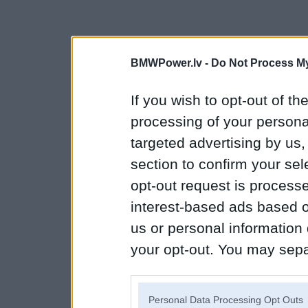
BMWPower.lv -
Do Not Process My
If you wish to opt-out of the
processing of your personal
targeted advertising by us
section to confirm your sel
opt-out request is proces
interest-based ads based o
us or personal information d
your opt-out. You may separ
disclosure of your personal
IAB’s list of downstream pa
Personal Data Processing Opt Outs