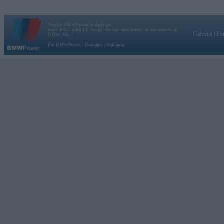
Vortāls BMWPower.lv darbojas
kopš 2002. gada 14. maija. Tas nav auto klubs un nav saistīts ar
Galvena
|
Fo
BMW AG.
Par BMWPower
|
Kontakti
|
Reklāma