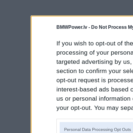
BMWPower.lv -
Do Not Process My
If you wish to opt-out of the
processing of your personal
targeted advertising by us
section to confirm your sel
opt-out request is proces
interest-based ads based o
us or personal information d
your opt-out. You may separ
disclosure of your personal
IAB’s list of downstream pa
Personal Data Processing Opt Outs