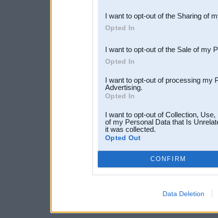
also be disclosed by us to 
I want to opt-out of the Sharing of 
Downstream Participants
th
Opted In
third parties.
I want to opt-out of the Sale of my 
Opted In
I want to opt-out of processing my 
Advertising.
Opted In
I want to opt-out of Collection, Use
of my Personal Data that Is Unrelat
it was collected.
Opted Out
CONFIRM
Data Deletion