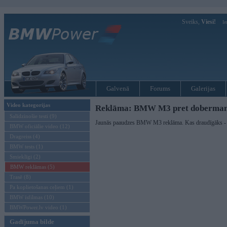
Sveiks,
Viesi!
Ie
Galvenā
Forums
Galerijas
Video kategorijas
Reklāma: BMW M3 pret doberma
Salīdzinošie testi (9)
Jaunās paaudzes BMW M3 reklāma. Kas draudīgāks 
BMW oficiālie video (12)
Dragreiss (4)
BMW tests (1)
Smieklīgi (2)
BMW reklāmas (5)
Trasē (8)
Pa koplietošanas ceļiem (1)
BMW īsfilmas (10)
BMWPower.lv video (1)
Gadījuma bilde