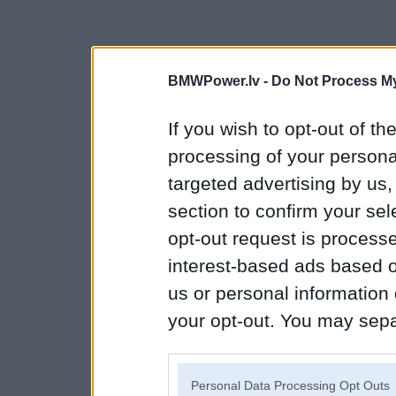
BMWPower.lv -
Do Not Process My
If you wish to opt-out of the
processing of your personal
targeted advertising by us
section to confirm your sel
opt-out request is proces
interest-based ads based o
us or personal information d
your opt-out. You may separ
disclosure of your personal
IAB’s list of downstream pa
Personal Data Processing Opt Outs