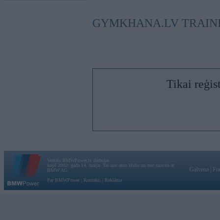
GYMKHANA.LV TRAINI
Tikai reģis
Vortāls BMWPower.lv darbojas
kopš 2002. gada 14. maija. Tas nav auto klubs un nav saistīts ar
Galvena
|
Fo
BMW AG.
Par BMWPower
|
Kontakti
|
Reklāma