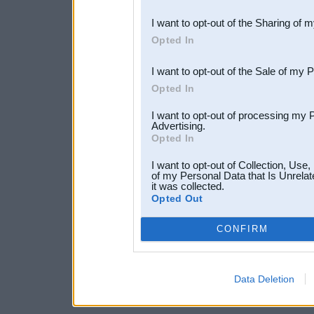
also be disclosed by us to 
I want to opt-out of the Sharing of 
Downstream Participants
th
Opted In
third parties.
I want to opt-out of the Sale of my 
Opted In
I want to opt-out of processing my 
Advertising.
Opted In
I want to opt-out of Collection, Use
of my Personal Data that Is Unrelat
it was collected.
Opted Out
CONFIRM
Data Deletion