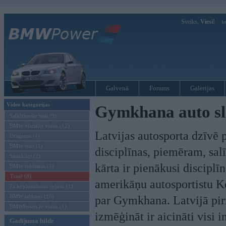
Sveiks,
Viesi!
Ie
Galvenā
Forums
Galerijas
Video kategorijas
Gymkhana auto sl
Salīdzinošie testi (9)
BMW oficiālie video (12)
Latvijas autosporta dzīvē
Dragreiss (4)
BMW tests (1)
disciplīnas, piemēram, sal
Smieklīgi (2)
kārta ir pienākusi disciplī
BMW reklāmas (5)
Trasē (8)
amerikāņu autosportistu K
Pa koplietošanas ceļiem (1)
BMW īsfilmas (10)
par Gymkhana. Latvijā pir
BMWPower.lv video (1)
izmēģināt ir aicināti visi 
Gadījuma bilde