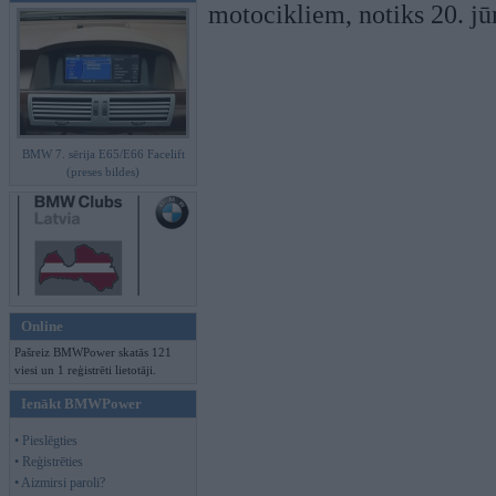
motocikliem, notiks 20. jū
BMW 7. sērija E65/E66 Facelift
(preses bildes)
Online
Pašreiz BMWPower skatās 121
viesi un 1 reģistrēti lietotāji.
Ienākt BMWPower
• Pieslēgties
• Reģistrēties
• Aizmirsi paroli?