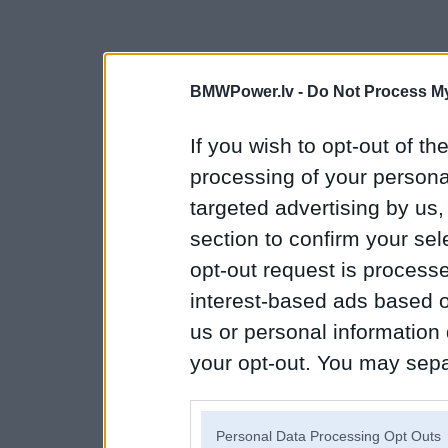
BMWPower.lv -
Do Not Process My
If you wish to opt-out of the
processing of your personal
targeted advertising by us
section to confirm your sel
opt-out request is proces
interest-based ads based o
us or personal information d
your opt-out. You may separ
disclosure of your personal
IAB’s list of downstream pa
Personal Data Processing Opt Outs