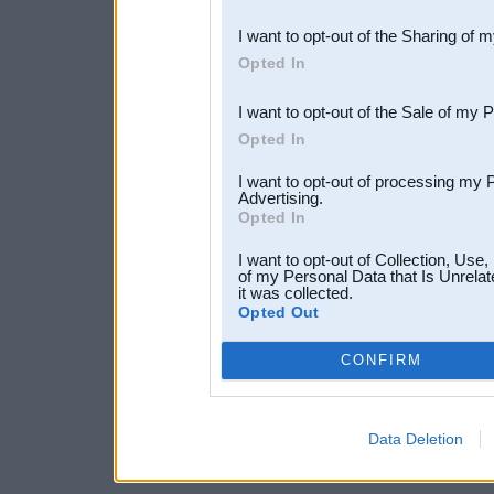
also be disclosed by us to 
I want to opt-out of the Sharing of 
Downstream Participants
th
Opted In
third parties.
I want to opt-out of the Sale of my 
Opted In
I want to opt-out of processing my 
Advertising.
Opted In
I want to opt-out of Collection, Use
of my Personal Data that Is Unrelat
it was collected.
Opted Out
CONFIRM
Data Deletion