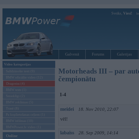
Sveiks,
Viesi!
Ie
Galvenā
Forums
Galerijas
Video kategorijas
Motorheads III – par aut
Salīdzinošie testi (9)
čempionātu
BMW oficiālie video (12)
Dragreiss (4)
BMW tests (1)
1-4
Smieklīgi (2)
BMW reklāmas (5)
Trasē (8)
meidei
18. Nov 2010, 22:07
Pa koplietošanas ceļiem (1)
vēl!
BMW īsfilmas (10)
BMWPower.lv video (1)
labaiss
28. Sep 2009, 14:14
Online