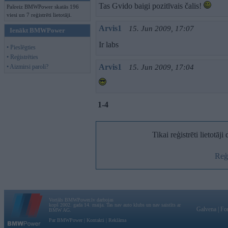
Tas Gvido baigi pozitīvais čalis!
Pašreiz BMWPower skatās 196
viesi un 7 reģistrēti lietotāji.
Arvis1
15. Jun 2009, 17:07
Ienākt BMWPower
Ir labs
• Pieslēgties
• Reģistrēties
Arvis1
• Aizmirsi paroli?
15. Jun 2009, 17:04
1-4
Tikai reģistrēti lietotāj
Reģi
Vortāls BMWPower.lv darbojas
kopš 2002. gada 14. maija. Tas nav auto klubs un nav saistīts ar
Galvena
|
Fo
BMW AG.
Par BMWPower
|
Kontakti
|
Reklāma