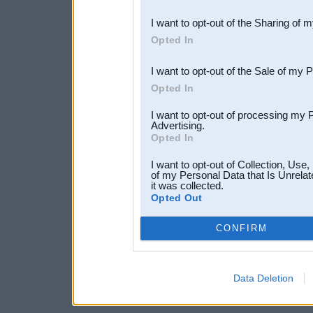
also be disclosed by us to 
I want to opt-out of the Sharing of 
Downstream Participants
th
Opted In
third parties.
I want to opt-out of the Sale of my 
Opted In
I want to opt-out of processing my 
Advertising.
Opted In
I want to opt-out of Collection, Use
of my Personal Data that Is Unrelat
it was collected.
Opted Out
CONFIRM
Data Deletion