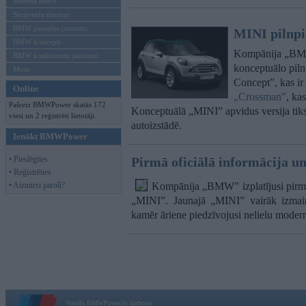
Mēneša BMW
Sērijveida tūnings
BMW pasaules jaunumi
MINI pilnpi
BMW koncepti
Kompānija „BMW” 
BMW konkurentu jaunumi
konceptuālo pil
Moto
Concept”, kas ir
Online
„Crossman”
, ka
Pašreiz BMWPower skatās 172
Konceptuālā „MINI” apvidus versija tiks 
viesi un 2 reģistrēti lietotāji.
autoizstādē.
Ienākt BMWPower
• Pieslēgties
Pirmā oficiālā informācija un
• Reģistrēties
• Aizmirsi paroli?
Kompānija „BMW” izplatījusi pirmo
„MINI”. Jaunajā „MINI” vairāk izmaiņu
kamēr āriene piedzīvojusi nelielu modern
Vortāls BMWPower.lv darbojas