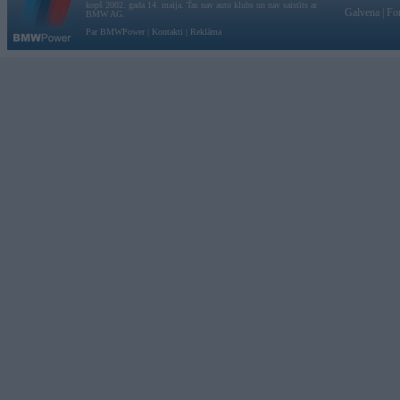
kopš 2002. gada 14. maija. Tas nav auto klubs un nav saistīts ar
Galvena
|
Fo
BMW AG.
Par BMWPower
|
Kontakti
|
Reklāma