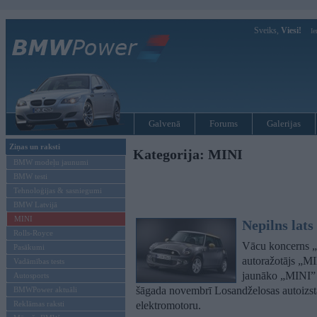
Sveiks,
Viesi!
Ie
Galvenā
Forums
Galerijas
Ziņas un raksti
Kategorija: MINI
BMW modeļu jaunumi
BMW testi
Tehnoloģijas & sasniegumi
BMW Latvijā
MINI
Nepilns lats
Rolls-Royce
Vācu koncerns „B
Pasākumi
autoražotājs „MIN
Vadāmības tests
jaunāko „MINI” m
Autosports
šāgada novembrī Losandželosas autoizst
BMWPower aktuāli
Reklāmas raksti
elektromotoru.