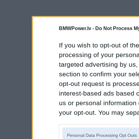
BMWPower.lv -
Do Not Process My
If you wish to opt-out of the
processing of your personal
targeted advertising by us
section to confirm your sel
opt-out request is proces
interest-based ads based o
us or personal information d
your opt-out. You may separ
disclosure of your personal
IAB’s list of downstream pa
Personal Data Processing Opt Outs