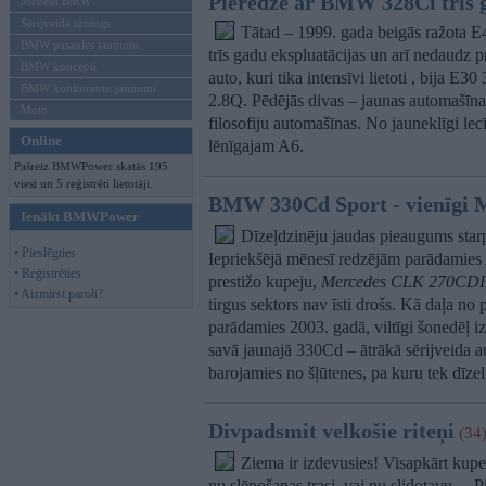
Pieredze ar BMW 328Ci trīs
Mēneša BMW
Sērijveida tūnings
Tātad – 1999. gada beigās ražota E
BMW pasaules jaunumi
trīs gadu ekspluatācijas un arī nedaudz pr
BMW koncepti
auto, kuri tika intensīvi lietoti , bija
BMW konkurentu jaunumi
2.8Q. Pēdējās divas – jaunas automašīn
Moto
filosofiju automašīnas. No jauneklīgi lec
Online
lēnīgajam A6.
Pašreiz BMWPower skatās 195
viesi un 5 reģistrēti lietotāji.
BMW 330Cd Sport - vienīgi M
Ienākt BMWPower
Dīzeļdzinēju jaudas pieaugums starp
• Pieslēgties
Iepriekšējā mēnesī redzējām parādamies 
• Reģistrēties
prestižo kupeju,
Mercedes CLK 270CDI
• Aizmirsi paroli?
tirgus sektors nav īsti drošs. Kā daļa no 
parādamies 2003. gadā, viltīgi šonedēļ
savā jaunajā 330Cd – ātrākā sērijveida 
barojamies no šļūtenes, pa kuru tek dīzel
Divpadsmit velkošie riteņi
(34
Ziema ir izdevusies! Visapkārt kupen
nu slēpošanas trasi, vai nu slidotavu… Pi