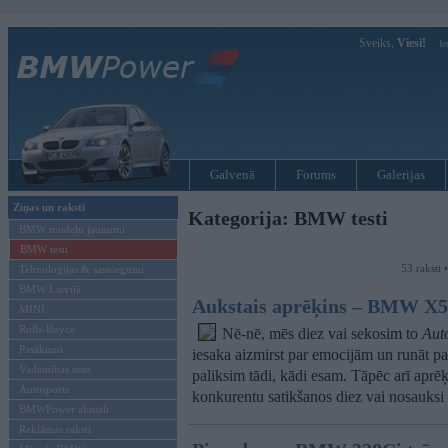
Sveiks,
Viesi!
Ie
Galvenā
Forums
Galerijas
Ziņas un raksti
Kategorija: BMW testi
BMW modeļu jaunumi
BMW testi
53 raksti 
Tehnoloģijas & sasniegumi
BMW Latvijā
Aukstais aprēķins – BMW X
MINI
Rolls-Royce
Nē-nē, mēs diez vai sekosim to
Aut
Pasākumi
iesaka aizmirst par emocijām un runāt p
Vadāmības tests
paliksim tādi, kādi esam. Tāpēc arī aprēķ
Autosports
konkurentu satikšanos diez vai nosauksi p
BMWPower aktuāli
Reklāmas raksti