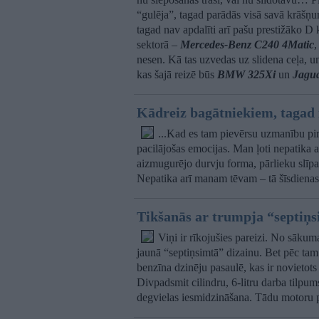
“gulēja”, tagad parādās visā savā krāšņu
tagad nav apdalīti arī pašu prestižāko D 
sektorā –
Mercedes-Benz C240 4Matic
,
nesen. Kā tas uzvedas uz slidena ceļa, u
kas šajā reizē būs
BMW 325Xi
un
Jagua
Kādreiz bagātniekiem, taga
...Kad es tam pievērsu uzmanību pir
pacilājošas emocijas. Man ļoti nepatika 
aizmugurējo durvju forma, pārlieku slīpa
Nepatika arī manam tēvam – tā šīsdiena
Tikšanās ar trumpja “septiņs
Viņi ir rīkojušies pareizi. No sākum
jaunā “septiņsimtā” dizainu. Bet pēc tam
benzīna dzinēju pasaulē, kas ir noviet
Divpadsmit cilindru, 6-litru darba tilpum
degvielas iesmidzināšana. Tādu motoru p