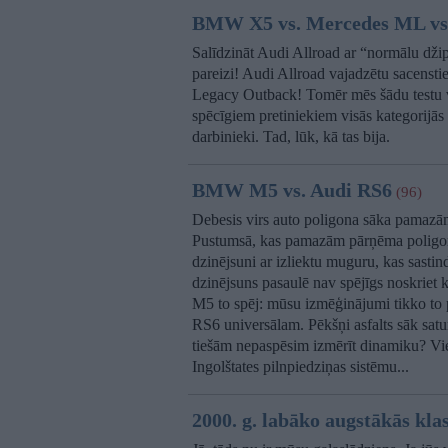
BMW X5 vs. Mercedes ML vs.
Salīdzināt Audi Allroad ar “normālu džipu
pareizi! Audi Allroad vajadzētu sacenst
Legacy Outback! Tomēr mēs šādu testu v
spēcīgiem pretiniekiem visās kategorijā
darbinieki. Tad, lūk, kā tas bija.
BMW M5 vs. Audi RS6
(96)
Debesis virs auto poligona sāka pamazām 
Pustumsā, kas pamazām pārņēma poligon
dzinējsuni ar izliektu muguru, kas sasti
dzinējsuns pasaulē nav spējīgs noskriet
M5 to spēj: mūsu izmēģinājumi tikko to 
RS6 universālam. Pēkšņi asfalts sāk satu
tiešām nepaspēsim izmērīt dinamiku? Vie
Ingolštates pilnpiedziņas sistēmu...
2000. g. labāko augstākās klas