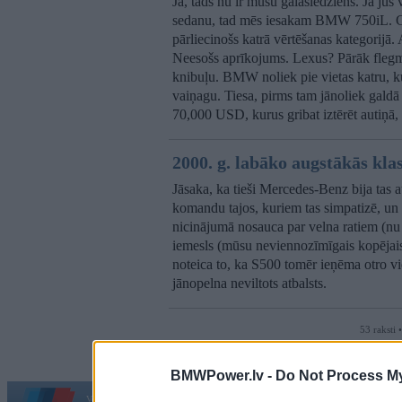
Jā, tāds nu ir mūsu galaslēdziens. Ja jūs 
sedanu, tad mēs iesakam BMW 750iL. Galu
pārliecinošs katrā vērtēšanas kategorijā
Neesošs aprīkojums. Lexus? Pārāk flegm
knibuļu. BMW noliek pie vietas katru, ku
vaiņagu. Tiesa, pirms tam jānoliek galdā
70,000 USD, kurus gribat iztērēt autiņā
2000. g. labāko augstākās klas
Jāsaka, ka tieši Mercedes-Benz bija tas 
komandu tajos, kuriem tas simpatizē, un t
nicinājumā nosauca par velna ratiem (nu lab
iemesls (mūsu neviennozīmīgais kopējais 
noteica to, ka S500 tomēr ieņēma otro vi
jānopelna neviltots atbalsts.
53 raksti 
BMWPower.lv -
Do Not Process My
Vortāls BMWPower.lv darbojas