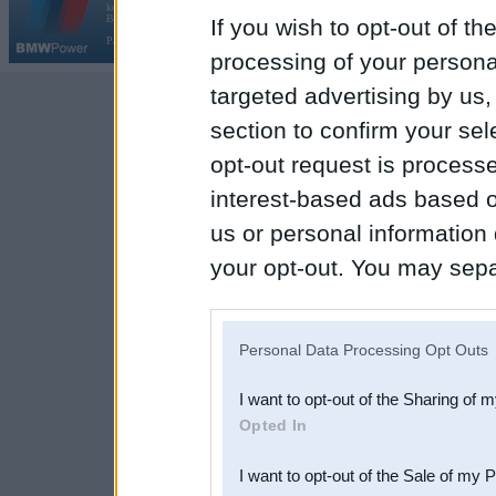
kopš 2002. gada 14. maija. Tas nav auto klubs un nav saistīts ar
Galvena
|
Fo
BMW AG.
If you wish to opt-out of the
Par BMWPower
|
Kontakti
|
Reklāma
processing of your personal
targeted advertising by us
section to confirm your sel
opt-out request is proces
interest-based ads based o
us or personal information d
your opt-out. You may separ
disclosure of your personal
IAB’s list of downstream pa
Personal Data Processing Opt Outs
also be disclosed by us to 
I want to opt-out of the Sharing of 
Downstream Participants
th
Opted In
third parties.
I want to opt-out of the Sale of my 