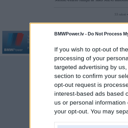
53 raksti 
BMWPower.lv -
Do Not Process My
Vortāls BMWPower.lv darbojas
kopš 2002. gada 14. maija. Tas nav auto klubs un nav saistīts ar
Galvena
|
Fo
BMW AG.
If you wish to opt-out of the
Par BMWPower
|
Kontakti
|
Reklāma
processing of your personal
targeted advertising by us
section to confirm your sel
opt-out request is proces
interest-based ads based o
us or personal information d
your opt-out. You may separ
disclosure of your personal