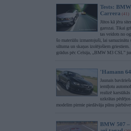
Tests: BMW
Carrera
(41)
Jūtos kā jēra sit
garozai. Tikai 
tas veidots no og
šo materiālu izmantojuši, lai samazinātu 
siltuma un skaņas izolējošiem griestiem.
grādus pēc Celsija, „BMW M3 CSL” jum
'Hamann 645
Jaunais bavāriešu
iemīļotu automob
realizē karstākā
uzkrātas pēdējo
modelim pirmie piedāvāja pilnu pārbūves
BMW 507 – a
arī tagad