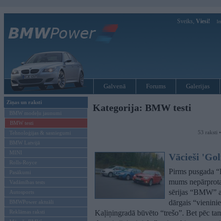
Sveiks,
Viesi!
Ie
Galvenā
Forums
Galerijas
Ziņas un raksti
Kategorija: BMW testi
BMW modeļu jaunumi
BMW testi
53 raksti 
Tehnoloģijas & sasniegumi
BMW Latvijā
MINI
Vācieši 'Gol
Rolls-Royce
Pirms pusgada 
Pasākumi
mums nepārprotam
Vadāmības tests
sērijas “BMW” au
Autosports
dārgais “vienini
BMWPower aktuāli
Reklāmas raksti
Kaļiņingradā būvēto “trešo”. Bet pēc 