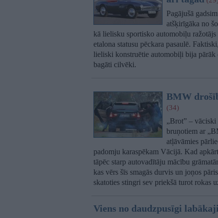
(29
Pagājušā gadsimt
atšķirīgāka no š
kā lielisku sportisko automobiļu ražotājs
etalona statusu pēckara pasaulē. Faktisk
lieliski konstruētie automobiļi bija pārāk d
bagāti cilvēki.
BMW drošība
(34)
„Brot” – vāciski
bruņotiem ar „
atļāvāmies pārlie
padomju karaspēkam Vācijā. Kad apkārt it
tāpēc starp autovadītāju mācību grāmatā
kas vērs šīs smagās durvis un joņos pāri
skatoties stingri sev priekšā turot rokas u
Viens no daudzpusīgi labāka