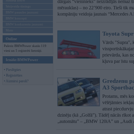
Mēneša BMW
dārgais “vieninieks” neizrādījās nemaz
Sērijveida tūnings
mērauklas) – no 22’900 eiro. Tieši tik
BMW pasaules jaunumi
kompāniju veidoja jaunais “Mercedes A
BMW koncepti
BMW konkurentu jaunumi
Moto
Toyota Supra
Online
Vārds "Supra", 
Pašreiz BMWPower skatās 119
vissportiskākajam
viesi un 5 reģistrēti lietotāji.
prievārda, kas n
Ienākt BMWPower
kļuva par īstu s
• Pieslēgties
• Reģistrēties
Gredzenu pa
• Aizmirsi paroli?
A3 Sportbac
Protams, mēs kom
vēlējāmies iekļa
atrast piecdurvju
dzinēju (kā „Golfā”). Tādēļ nācās rīkot a
„automātu” – „BMW 120iA” un „Audi A