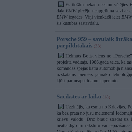
Es tiešām nekad neesmu vēlējies
daļa
BMW
pircēju neapgrūtina sevi ar 
BMW
iegādes. Viņi vienkārši ieiet
BMW
šīs kustības sastāvdaļu.
Porsche 959 – savulaik ātrāk
pārpildītākais
(38)
Helmuts Botts, viens no „Porsche”
projekta vadītājs, 1986.gadā teica, ka ta
komandas spējas katrā automobiļa niansē
uzskatāms piemērs jaunāko tehnoloģiju
kļūst par neapstrīdamu superauto.
Sacīkstes ar laiku
(18)
Uzzinājis, ka esmu no Krievijas, P
kā bez prāta no jūsu meitenēm! Iedomājies
krievu valodu. Drīz brauc strādāt uz 
neatlaidīgo īru raksturu var iepazīšanās
Monte-Karlo ralliju ar sīko
MINI
automob