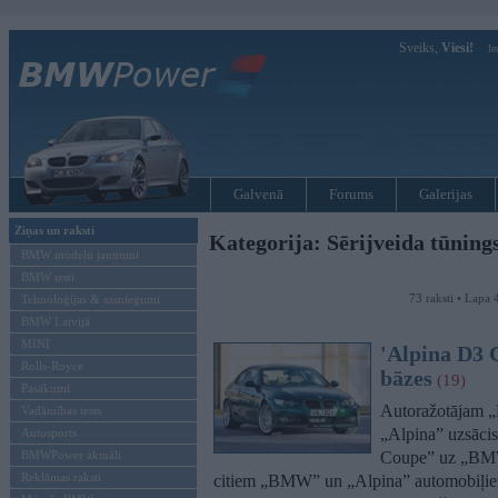
Sveiks,
Viesi!
Ie
Galvenā
Forums
Galerijas
Ziņas un raksti
Kategorija: Sērijveida tūning
BMW modeļu jaunumi
BMW testi
73 raksti • Lapa 
Tehnoloģijas & sasniegumi
BMW Latvijā
MINI
'Alpina D3 C
Rolls-Royce
bāzes
(19)
Pasākumi
Autoražotājam „B
Vadāmības tests
„Alpina” uzsācis
Autosports
BMWPower aktuāli
Coupe” uz „BMW”
Reklāmas raksti
citiem „BMW” un „Alpina” automobiļiem, 