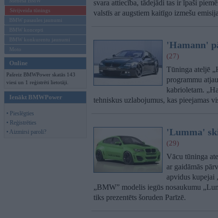
Mēneša BMW
svara attiecība, tādejādi tas ir īpaši pie
Sērijveida tūnings
valstīs ar augstiem kaitīgo izmešu emisi
BMW pasaules jaunumi
BMW koncepti
BMW konkurentu jaunumi
'Hamann' pā
Moto
(27)
Online
Tūninga ateljē 
Pašreiz BMWPower skatās 143
programmu atjau
viesi un 1 reģistrēti lietotāji.
kabrioletam. „Ha
Ienākt BMWPower
tehniskus uzlabojumus, kas pieejamas vis
• Pieslēgties
• Reģistrēties
'Lumma' sk
• Aizmirsi paroli?
(29)
Vācu tūninga ate
ar gaidāmās pār
apvidus kupejai 
„BMW” modelis iegūs nosaukumu „Lum
tiks prezentēts šoruden Parīzē.