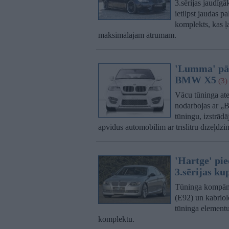
3.sērijas jaudī
ietilpst jaudas p
komplekts, kas ļ
maksimālajam ātrumam.
'Lumma' pār
BMW X5
(3)
Vācu tūninga ate
nodarbojas ar „
tūningu, izstr
apvidus automobilim ar trīslitru dīzeļdzin
'Hartge' p
3.sērijas ku
Tūninga kompāni
(E92) un kabriol
tūninga elementu
komplektu.