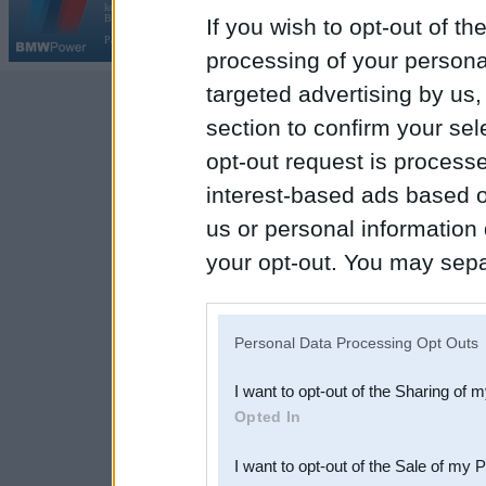
kopš 2002. gada 14. maija. Tas nav auto klubs un nav saistīts ar
Galvena
|
Fo
BMW AG.
If you wish to opt-out of the
Par BMWPower
|
Kontakti
|
Reklāma
processing of your personal
targeted advertising by us
section to confirm your sel
opt-out request is proces
interest-based ads based o
us or personal information d
your opt-out. You may separ
disclosure of your personal
IAB’s list of downstream pa
Personal Data Processing Opt Outs
also be disclosed by us to 
I want to opt-out of the Sharing of 
Downstream Participants
th
Opted In
third parties.
I want to opt-out of the Sale of my 