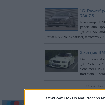
'G-Power' p
730 ZS
Kompānija „BM
pacēla latiņu sp
„Audi RS6” atbil
„Audi RS6” vēlas pārspēt, ieteicams 7
3.sērijas B
Drīzumā notiekoš
„AC Schnitzer” 
Schnitzer GP3.1
tradicionālu ben
73 raksti • Lapa 
BMWPower.lv -
Do Not Process My
Vortāls BMWPower.lv darbojas