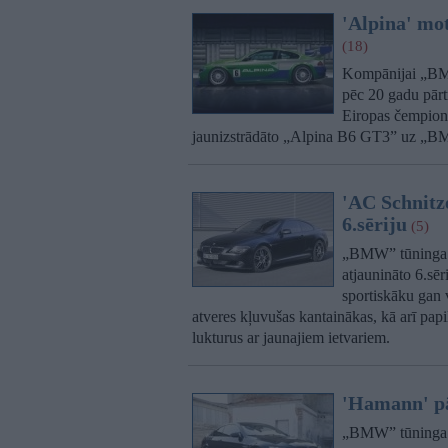
'Alpina' mo
(18)
Kompānijai „BMW
pēc 20 gadu pār
Eiropas čempionāt
jaunizstrādāto „Alpina B6 GT3” uz „BM
'AC Schnitze
6.sēriju
(5)
„BMW” tūninga 
atjaunināto 6.sē
sportiskāku gan v
atveres kļuvušas kantainākas, kā arī papi
lukturus ar jaunajiem ietvariem.
'Hamann' p
„BMW” tūninga 