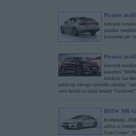
Pirmie attē
Internetā nonāku
jaunāko modifikā
prezentēta pēc m
Pirmie attē
Internetā nonākuš
paaudzes “BMW X
indekss), kas tik
publicēja mēroga modelīšu ražotāja “Jadi
savā šķirklī sociālajā tīmeklī “Facebook”
BMW M6 Gr
Kompānija „BMW”
attēlus ar četrd
Gran Coupe”. Plaš