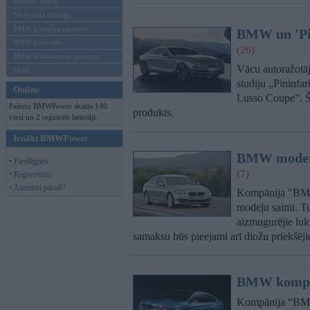
Mēneša BMW
Sērijveida tūnings
BMW pasaules jaunumi
BMW un 'Pin
BMW koncepti
(26)
BMW konkurentu jaunumi
Vācu autoražotāj
Moto
studiju „Pininfar
Online
Lusso Coupe”. Ši
Pašreiz BMWPower skatās 140
produkts.
viesi un 2 reģistrēti lietotāji.
Ienākt BMWPower
BMW moderni
• Pieslēgties
(7)
• Reģistrēties
• Aizmirsi paroli?
Kompānija "BMW" 
modeļu saimi. T
aizmugurējie luk
samaksu būs pieejami arī diožu priekšējie
BMW kompak
Kompānija “BMW”