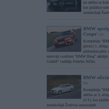
un attēlus ar k
kas plašākai sabi
notiekošajā Šanh
BMW apstipri
Coupe'
(4)
Kompānija “BMW” 
pēcteci 1. sērija
pārtraukta pērn.
intervijā vortālam “BMW Blog” atklāji
GmbH” vadītājs Frīdrihs Ničke.
BMW oficiāli
(9)
Kompānija "BMW"
attēlus ar 3. sē
(GT), kas plašāka
notiekošajā Ženēvas autoizstādē.