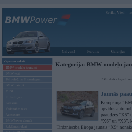
Sveiks,
Viesi!
Ie
Galvenā
Forums
Galerijas
Ziņas un raksti
Kategorija: BMW modeļu ja
BMW modeļu jaunumi
BMW testi
238 raksti • Lapa 6 n
Tehnoloģijas & sasniegumi
BMW Latvijā
MINI
Jaunās paa
Rolls-Royce
Kompānija “BMW”
Pasākumi
apvidus automobi
Vadāmības tests
paaudzes “X5” ti
Autosports
“X6” un “X3”, ku
BMWPower aktuāli
Reklāmas raksti
Tirdzniecībā Eiropā jaunais “X5” nonāk