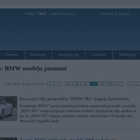
Sveiks,
Viesi!
|
Sestdiena, 8. augusts
Ienākt
Reģistrācija
Forums
Galerijas
Reģistrācija
Lietotāji
Meklētājs
ja: BMW modeļu jaunumi
238 raksti • Lapa 14 no 24 •
|«
«
...
11
12
13
14
15
16
17
...
»
»|
Pavasarī tiks prezentēts 'BMW M3' kupeja kabriolets
Kompānija „BMW” martā notiekošajā Ženēvas autoizstādē prezentēs sportiskā
„BMW M3” versiju ar kupejas kabrioleta virsbūvi. Automobilis tiks aprīkots ar
jau no „BMW M3” kupejas pazīstamo četrlitru atmosfērisko V8 dzinēju, kas
attīsta 420 zirgspēku jaudu.