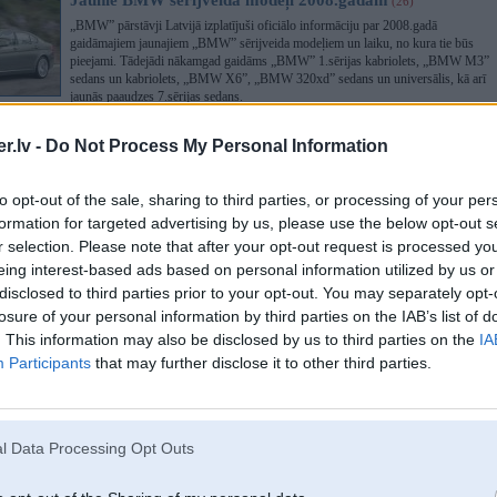
Jaunie BMW sērijveida modeļi 2008.gadam
(26)
„BMW” pārstāvji Latvijā izplatījuši oficiālo informāciju par 2008.gadā
gaidāmajiem jaunajiem „BMW” sērijveida modeļiem un laiku, no kura tie būs
pieejami. Tādejādi nākamgad gaidāms „BMW” 1.sērijas kabriolets, „BMW M3”
sedans un kabriolets, „BMW X6”, „BMW 320xd” sedans un universālis, kā arī
jaunās paaudzes 7.sērijas sedans.
.lv -
Do Not Process My Personal Information
Jaunais BMW M3 iegūst arī sedana versiju
(20)
Kompānija „BMW” sportisko „BMW M3” modeli papildinājusi ar sedana
to opt-out of the sale, sharing to third parties, or processing of your per
versiju, tādējādi turpmāk ātri un ērti pārvietoties varēs arī ģimenes. Jau „BMW”
formation for targeted advertising by us, please use the below opt-out s
E36 virsbūvei bija pieejams „BMW M3” sedans, tomēr sekojošais „BMW” E46
iztika bez sedana modifikācijas.
r selection. Please note that after your opt-out request is processed y
eing interest-based ads based on personal information utilized by us or
disclosed to third parties prior to your opt-out. You may separately opt-
BMW izstrādājis 1.sērijas kabrioletu
(5)
losure of your personal information by third parties on the IAB’s list of
Kompānija „BMW” uz jaunās „BMW” 1.sērijas kupejas bāzes izstrādājusi
. This information may also be disclosed by us to third parties on the
IA
kabrioleta versiju. Jaunais modelis debitēs nākamā gada janvārī notiekošajā
Participants
that may further disclose it to other third parties.
Detroitas auto izstādē, savukārt tirdzniecībā nonāks no nākamā gada marta.
Atšķirībā no lielākā brāļa – „BMW” 3.sērijas kabrioleta – mazākais modeļu
gammā iegūs klasisku auduma pārsegu ar stiklotu aizmugurējo logu.
l Data Processing Opt Outs
BMW X5 sportiskā versija iegūs M5 dzinēju
(29)