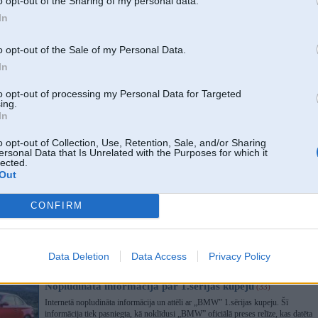
o opt-out of the Sharing of my personal data.
Lai arī kopš jaunākās „BMW X5” paaudzes nonākšanas tirgū nav vēl pagājis
pat gads, fiksēti jau pirmie spiegu foto, kur testa braucienos redzama apvidus
In
auto sporta versija „BMW X5 M”.
o opt-out of the Sale of my Personal Data.
In
Nākamgad prezentēs sportisko apvidnieku X6
(19)
Kompānija „BMW” ar jauno sportisko apvidnieku „BMW X6” gatavojas atklāt
to opt-out of processing my Personal Data for Targeted
ing.
jaunu tirgus segmentu. Masīvais četru durvju modelis tirdzniecība nonāks
In
nākamā gada vidū, savukārt debiju tas svinēs nākamā gada janvārī notiekošajā
Detroitas auto izstādē.
o opt-out of Collection, Use, Retention, Sale, and/or Sharing
ersonal Data that Is Unrelated with the Purposes for which it
lected.
Arī jaunās paaudzes BMW M3 būs CSL versijā
(9)
Out
Kompānija „BMW” grasās arī turpmāk ražot „BMW M3” modeļa atvieglināto
versiju „CSL”, kas galvenokārt paredzēts izmantošanai trasē. Par to intervijā
CONFIRM
kādam amerikāņu izdevumam paziņojis „BMW M Division” nodaļas vadītājs
Gerhards Rihters. Pēc viņa vārdiem, iepriekšējais „BMW M3 CSL” izrādījies
ļoti populārs, tāpēc autoražotājs nolēmis analoģisku modifikāciju izstrādāt arī
M3”.
Data Deletion
Data Access
Privacy Policy
Nopludināta informācija par 1.sērijas kupeju
(33)
Internetā nopludināta informācija un attēli ar „BMW” 1.sērijas kupeju. Šī
informācija tiek pasniegta, kā noklīdusi „BMW” oficiālā preses relīze, kas datēta