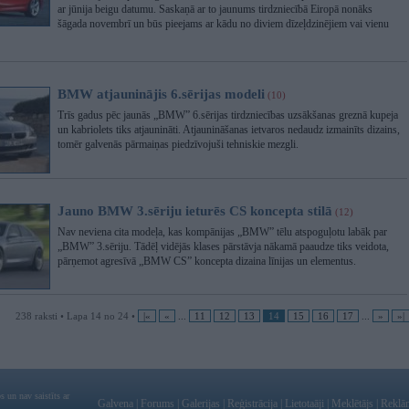
ar jūnija beigu datumu. Saskaņā ar to jaunums tirdzniecībā Eiropā nonāks
šāgada novembrī un būs pieejams ar kādu no diviem dīzeļdzinējiem vai vienu
BMW atjauninājis 6.sērijas modeli
(10)
Trīs gadus pēc jaunās „BMW” 6.sērijas tirdzniecības uzsākšanas greznā kupeja
un kabriolets tiks atjaunināti. Atjaunināšanas ietvaros nedaudz izmainīts dizains,
tomēr galvenās pārmaiņas piedzīvojuši tehniskie mezgli.
Jauno BMW 3.sēriju ieturēs CS koncepta stilā
(12)
Nav neviena cita modeļa, kas kompānijas „BMW” tēlu atspoguļotu labāk par
„BMW” 3.sēriju. Tādēļ vidējās klases pārstāvja nākamā paaudze tiks veidota,
pārņemot agresīvā „BMW CS” koncepta dizaina līnijas un elementus.
238 raksti • Lapa 14 no 24 •
|«
«
...
11
12
13
14
15
16
17
...
»
»|
 un nav saistīts ar
Galvena
|
Forums
|
Galerijas
|
Reģistrācija
|
Lietotaāji
|
Meklētājs
|
Reklā