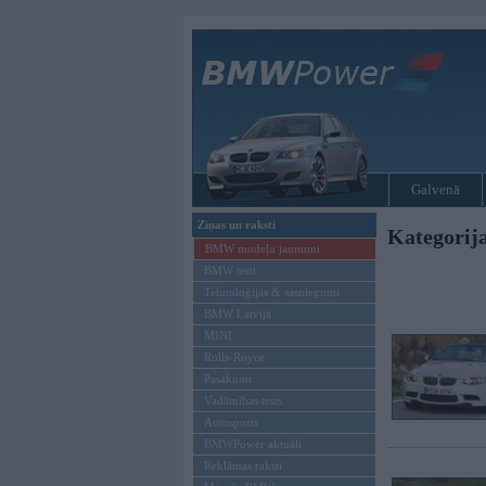
Galvenā
Ziņas un raksti
Kategori
BMW modeļu jaunumi
BMW testi
Tehnoloģijas & sasniegumi
BMW Latvijā
MINI
Rolls-Royce
Pasākumi
Vadāmības tests
Autosports
BMWPower aktuāli
Reklāmas raksti