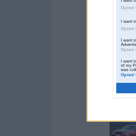
I want t
Opted 
I want t
Opted 
I want 
Advertis
Opted 
I want t
of my P
was col
Opted 
jaunajam „BMW 