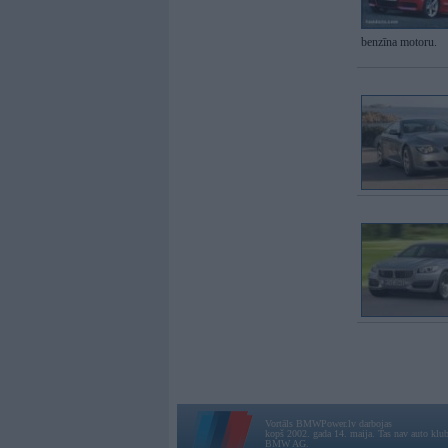
benzīna motoru.
Vortāls BMWPower.lv darbojas
kopš 2002. gada 14. maija. Tas nav auto klubs
BMW AG.