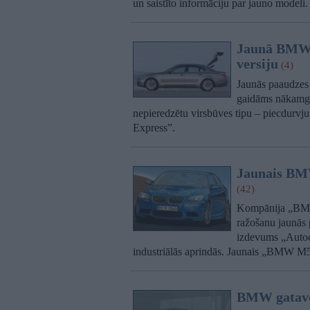
un saistīto informāciju par jauno modeli.
Jaunā BMW 5
versiju
(4)
Jaunās paaudzes
gaidāms nākamgad,
nepieredzētu virsbūves tipu – piecdurvj
Express”.
Jaunais BM
(42)
Kompānija „BMW”
ražošanu jaunās
izdevums „Autoc
industriālās aprindās. Jaunais „BMW M5
BMW gatavo 