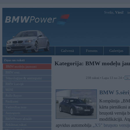
Sveiks,
Viesi!
Ie
Galvenā
Forums
Galerijas
Ziņas un raksti
Kategorija: BMW modeļu ja
BMW modeļu jaunumi
BMW testi
238 raksti • Lapa 13 no 24 •
|«
Tehnoloģijas & sasniegumi
BMW Latvijā
MINI
BMW 5.sērij
Rolls-Royce
Kompānija „BMW”
Pasākumi
kārta pienākusi 
Vadāmības tests
bruņotā versija 
Autosports
modifikācijā. At
BMWPower aktuāli
Reklāmas raksti
apvidus automobiļa
„X5” bruņoto versij