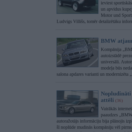
ieviest sportis
un apvidus kup
Motor und Sport
Ludvigs Villišs, tomēr detalizētāku info
BMW atjauni
Kompānija „BMW
autoizstādē prez
universāli. Auto
modeļa būs neda
salona apdares varianti un modernizēta „
Nopludināti
attēli
(36)
Vairākās internet
paaudzes „BMW” 7
autoražotājs informāciju bija plānojis iz
šī noplūde mudinās kompāniju vēl pirms p