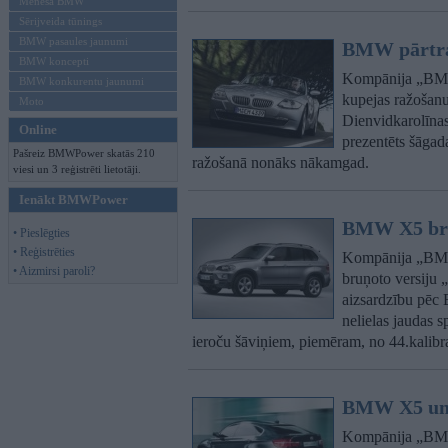
Mēneša BMW
Sērijveida tūnings
BMW pasaules jaunumi
BMW pārtrau
BMW koncepti
Kompānija „BMW
BMW konkurentu jaunumi
kupejas ražošan
Moto
Dienvidkarolīnas
Online
prezentēts šāgad
Pašreiz BMWPower skatās 210
ražošanā nonāks nākamgad.
viesi un 3 reģistrēti lietotāji.
Ienākt BMWPower
BMW X5 bruņ
• Pieslēgties
• Reģistrēties
Kompānija „BMW
• Aizmirsi paroli?
bruņoto versiju 
aizsardzību pēc E
nelielas jaudas 
ieroču šāviņiem, piemēram, no 44.kali
BMW X5 un 
Kompānija „BMW