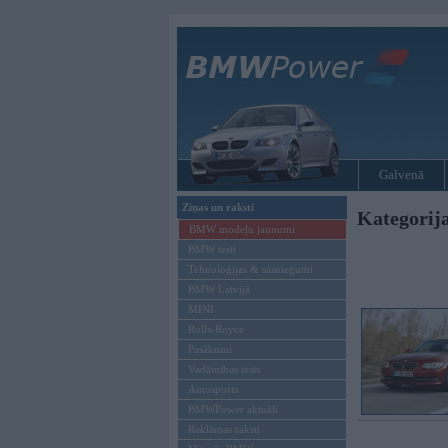
Galvenā
Ziņas un raksti
Kategori
BMW modeļu jaunumi
BMW testi
Tehnoloģijas & sasniegumi
BMW Latvijā
MINI
Rolls-Royce
Pasākumi
Vadāmības tests
Autosports
BMWPower aktuāli
Reklāmas raksti