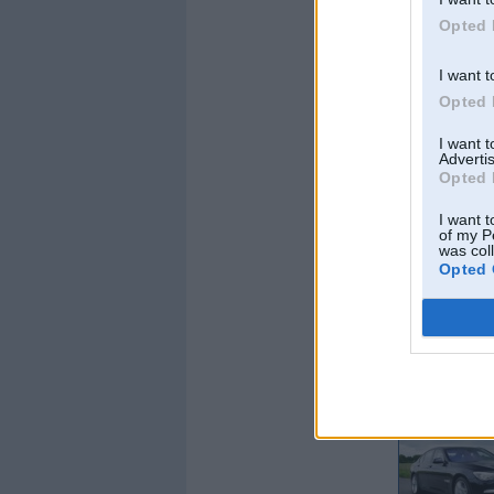
Opted 
I want t
Opted 
I want 
Advertis
Opted 
I want t
of my P
was col
Opted 