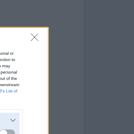
sonal or
ection to
ou may
 personal
out of the
 downstream
B’s List of