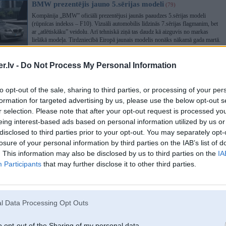
BMW prezentējis jauno 5.sērijas modeli
(79)
Kompānija „BMW” oficiāli prezentējusi jaunās paaudzes 5.sērijas modeli
(rūpnīcas indekss – F10). Vizuāli automobilis līdzinās 7.sērijas flagmanim, bet
ar „atlētiskāku” veidolu. Arī tehniskā ziņā tas daudz kā aizguvis no markas
lielākā modeļa. Tirdzniecībā Eiropā jaunais modelis nonāks nākamā gada martā.
.lv -
Do Not Process My Personal Information
BMW M3 GTS versija braukšanai pa trasi
(33)
Kompānija „BMW” oficiāli paziņojusi par „M3” kupejas versiju „GTS”, kas, lai
to opt-out of the sale, sharing to third parties, or processing of your per
arī ir ar pielaidi koplietošanas ceļiem, pamatā paredzēta braukšanai pa trasi.
Automobilim ir jaudīgāks dzinējs, nekā standarta modelim, atvieglināta pašmasa,
formation for targeted advertising by us, please use the below opt-out s
spēcīgākas bremzes un citāda regulējuma balstiekārta.
r selection. Please note that after your opt-out request is processed y
eing interest-based ads based on personal information utilized by us or
disclosed to third parties prior to your opt-out. You may separately opt-
BMW pārstāvis atklāj informāciju par jauno M5
(11)
losure of your personal information by third parties on the IAB’s list of
Kompānijas "BMW" motorsporta nodaļas "BMW M GmbH" izstrādājumu
. This information may also be disclosed by us to third parties on the
IA
vadītājs Alberts Birmans intervijā britu izdevumam "Autocar" atklājis
Participants
that may further disclose it to other third parties.
detalizētāku informāciju par nākamās paaudzes sportisko sedanu "BMW M5",
kas plašākai publikai tiks prezentēts 2011.gada rudenī Frankfurtē.
l Data Processing Opt Outs
Ražošanā nenonākušās BMW M5 versijas
(41)
Kompānija „BMW” par godu sportiskā sedana „M5” 25 gadu jubilejai
organizēja svinīgu pasākumu Nirburgringas trasē, kur parādījusi divas šī modeļa
o opt-out of the Sharing of my personal data.