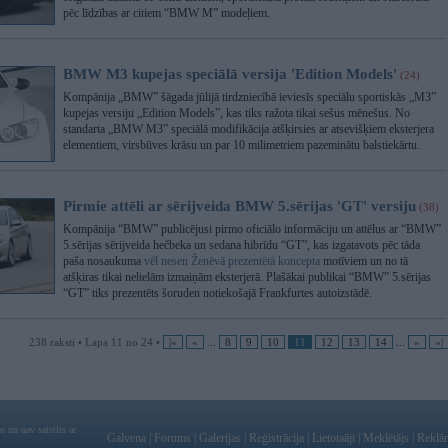
pēc līdzības ar citiem “BMW M” modeļiem.
BMW M3 kupejas speciālā versija 'Edition Models'
(24)
Kompānija „BMW” šāgada jūlijā tirdzniecībā ieviesīs speciālu sportiskās „M3”
kupejas versiju „Edition Models”, kas tiks ražota tikai sešus mēnešus. No
standarta „BMW M3” speciālā modifikācija atšķirsies ar atsevišķiem eksterjera
elementiem, virsbūves krāsu un par 10 milimetriem pazeminātu balstiekārtu.
Pirmie attēli ar sērijveida BMW 5.sērijas 'GT' versiju
(38)
Kompānija “BMW” publicējusi pirmo oficiālo informāciju un attēlus ar “BMW”
5.sērijas sērijveida hečbeka un sedana hibrīdu “GT”, kas izgatavots pēc tāda
paša nosaukuma
vēl nesen Ženēvā prezentētā koncepta
motīviem un no tā
atšķiras tikai nelielām izmaiņām eksterjerā. Plašākai publikai “BMW” 5.sērijas
“GT” tiks prezentēts šoruden notiekošajā Frankfurtes autoizstādē.
238 raksti • Lapa 11 no 24 •
|«
«
...
8
9
10
11
12
13
14
...
»
»|
 un nav saistīts ar
Galvena
|
Forums
|
Galerijas
|
Reģistrācija
|
Lietotaāji
|
Meklētājs
|
Reklā