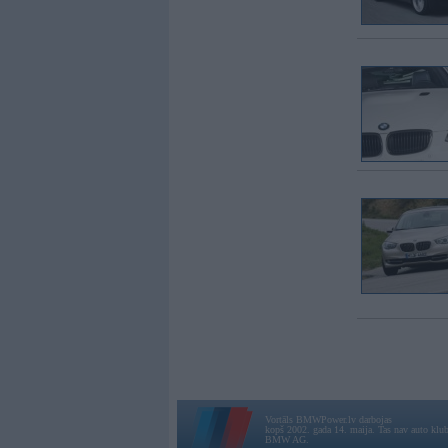
Vortāls BMWPower.lv darbojas
kopš 2002. gada 14. maija. Tas nav auto klubs
BMW AG.