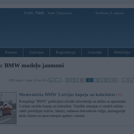
Sveiks,
Viesi!
|
Sestdiena, 8. augusts
Ienākt
Reģistrācija
Forums
Galerijas
Reģistrācija
Lietotāji
Meklētājs
ja: BMW modeļu jaunumi
238 raksti • Lapa 11 no 24 •
|«
«
...
8
9
10
11
12
13
14
...
»
»|
Modernizēta BMW 3.sērijas kupeja un kabriolets
(37)
Kompānija "BMW" publicējusi oficiālo informāciju un attēlus ar atjaunināto
3.sērijas modeļa kupeju un kabrioletu. Vizuālās izmaiņas ir samērā nelielas –
citāds priekšējais buferis, lukturi, radiatora dekoratīvais režģis, aizmugurējie
diožu lukturi un jauni interjera apdares varianti.