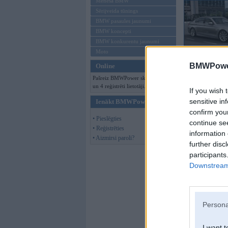
Mēneša BMW
Sērijveida tūnings
BMW pasaules jaunumi
BMW koncepti
BMW konkurentu jaunumi
Moto
BMWPower
Online
Pašreiz BMWPower skatās 95 viesi
un 4 reģistrēti lietotāji.
If you wish 
sensitive in
Ienākt BMWPower
confirm you
• Pieslēgties
continue se
• Reģistrēties
information 
• Aizmirsi paroli?
further disc
participants
Downstream 
Persona
I want t