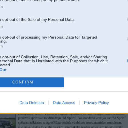
modifikācijas, kas tā arī līdz ražošanai nenonāca. Viens no tiem ir kabriolets, bet
In
otrs – universālis.
o opt-out of the Sale of my Personal Data.
BMW hibrīdi būs jaudīgākie pasaulē
In
(10)
Kompānija „BMW” publicējusi pirmo oficiālo informāciju un attēlus ar 7.sērijas
to opt-out of processing my Personal Data for Targeted
sedana un „X6” apvidnieka sērijveida hibrīda versiju „ActiveHybrid”, kas
ing.
plašākai publikai tiks prezentēti septembrī notiekošajā Frankfurtes autoizstādē.
In
Kā norāda ražotājs, „BMW” hibrīda modifikācijas spēkrati būs par 15-20
procentiem ekonomiskāki nekā to analoģiskās versijas tikai ar benzīna dzinēju.
o opt-out of Collection, Use, Retention, Sale, and/or Sharing
ersonal Data that Is Unrelated with the Purposes for which it
lected.
BMW oficiāli izziņo mazo 'X1' apvidnieku
(24)
Out
Kompānija “BMW” šodien, 2.jūlijā, oficiāli prezentējusi savu mazāko apvidus
automobili “BMW X1”, kas izgatavots pēc tāda paša nosaukuma konceptuālā
CONFIRM
automobiļa motīviem un plašākai publikai pirmo reizi tiks parādīts šoruden
notiekošajā Frankfutes autoizstādē.
Data Deletion
Data Access
Privacy Policy
BMW 7.sērija iegūs sportisko versiju 'M Sport'
(23)
Kompānija “BMW”, sākot ar šāgada septembri, savam 7.sērijas luksa sedanam
piedāvās sportisko modifikāciju “M Sport”. No standarta versijas šie “M Sport”
spēkrati atšķirsies ar agresīvāka veidola virsbūves aerodinamisko komplektu,
oriģināla dizaina 19 collu diskiem, sportiskāka profila sēdekļiem un stūresratu