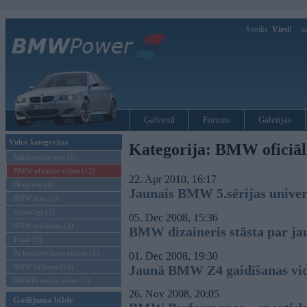
Sveiks,
Viesi!
Ie
Galvenā
Forums
Galerijas
Video kategorijas
Kategorija: BMW oficiāl
Salīdzinošie testi (9)
BMW oficiālie video (12)
22. Apr 2010, 16:17
Dragreiss (4)
Jaunais BMW 5.sērijas univers
BMW tests (1)
Smieklīgi (2)
05. Dec 2008, 15:36
BMW reklāmas (5)
BMW dizaineris stāsta par jau
Trasē (8)
Pa koplietošanas ceļiem (1)
01. Dec 2008, 19:30
BMW īsfilmas (10)
Jaunā BMW Z4 gaidīšanas vi
BMWPower.lv video (1)
26. Nov 2008, 20:05
Gadījuma bilde