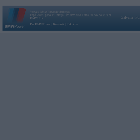
Vortāls BMWPower.lv darbojas
kopš 2002. gada 14. maija. Tas nav auto klubs un nav saistīts ar
Galvena
|
Fo
BMW AG.
Par BMWPower
|
Kontakti
|
Reklāma