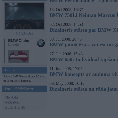
BMW Performance – sportiski 
13. Oct 2008, 16:37
BMW 750Li Neiman Marcus L
02. Oct 2008, 14:53
Dizaineris stāsta par BMW X
F13 kabriolets
08. Jul 2008, 20:46
BMW jaunā ēra – vai esi tai g
27. Jun 2008, 15:43
BMW 650i Individual tapšana
11. Jun 2008, 17:07
Online
BMW koncepts ar auduma vir
Pašreiz BMWPower skatās 83 viesi
un 2 reģistrēti lietotāji.
08. May 2008, 16:12
Dizaineris stāsta un rāda j
Ienākt BMWPower
• Pieslēgties
• Reģistrēties
• Aizmirsi paroli?