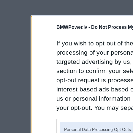
BMWPower.lv -
Do Not Process My
If you wish to opt-out of the
processing of your personal
targeted advertising by us
section to confirm your sel
opt-out request is proces
interest-based ads based o
us or personal information d
your opt-out. You may separ
disclosure of your personal
IAB’s list of downstream pa
Personal Data Processing Opt Outs