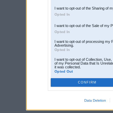
also be disclosed by us to 
I want to opt-out of the Sharing of 
Downstream Participants
th
Opted In
third parties.
I want to opt-out of the Sale of my 
Opted In
I want to opt-out of processing my 
Advertising.
Opted In
I want to opt-out of Collection, Use
of my Personal Data that Is Unrelat
it was collected.
Opted Out
CONFIRM
Data Deletion