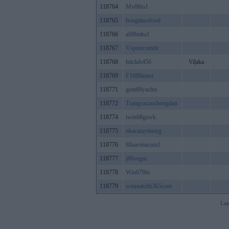
118764
Mv88io1
118765
bongdasofood
118766
af88mba1
118767
Vsportcomde
118768
hitclub456
Viļaka
118769
F1688innet
118771
gem88yachts
118772
Trangcacuocbongdan
118774
iwin68gzwk
118775
nhacaiuytinorg
118776
88aavinacom1
118777
j88vegas
118778
Win678in
118779
winmatchh365com
Lap