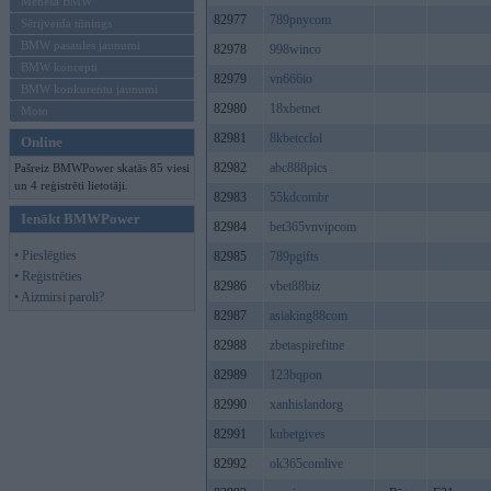
Mēneša BMW
82977
789pnycom
Sērijveida tūnings
BMW pasaules jaunumi
82978
998winco
BMW koncepti
82979
vn666io
BMW konkurentu jaunumi
82980
18xbetnet
Moto
82981
8kbetcclol
Online
82982
abc888pics
Pašreiz BMWPower skatās 85 viesi
un 4 reģistrēti lietotāji.
82983
55kdcombr
Ienākt BMWPower
82984
bet365vnvipcom
• Pieslēgties
82985
789pgifts
• Reģistrēties
82986
vbet88biz
• Aizmirsi paroli?
82987
asiaking88com
82988
zbetaspirefitne
82989
123bqpon
82990
xanhislandorg
82991
kubetgives
82992
ok365comlive