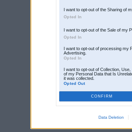
also be disclosed by us to 
I want to opt-out of the Sharing of 
Downstream Participants
th
Opted In
third parties.
I want to opt-out of the Sale of my 
Opted In
I want to opt-out of processing my 
Advertising.
Opted In
I want to opt-out of Collection, Use
of my Personal Data that Is Unrelat
it was collected.
Opted Out
CONFIRM
Data Deletion