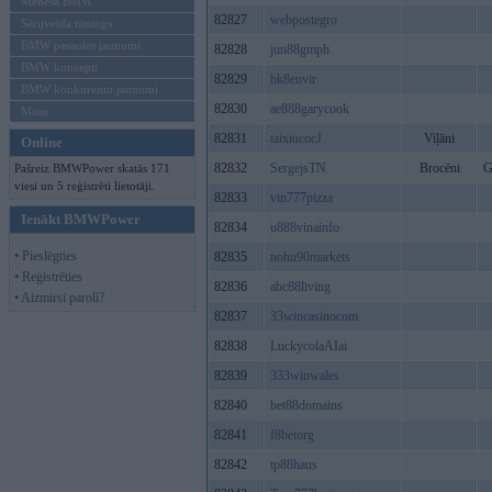
Mēneša BMW
82827
webpostegro
Sērijveida tūnings
BMW pasaules jaunumi
82828
jun88gmph
BMW koncepti
82829
bk8envir
BMW konkurentu jaunumi
82830
ae888garycook
Moto
82831
taixiucocJ
Viļāni
Online
82832
SergejsTN
Brocēni
G
Pašreiz BMWPower skatās 171
viesi un 5 reģistrēti lietotāji.
82833
vin777pizza
Ienākt BMWPower
82834
u888vinainfo
• Pieslēgties
82835
nohu90markets
• Reģistrēties
82836
abc88living
• Aizmirsi paroli?
82837
33wincasinocom
82838
LuckycolaAIai
82839
333winwales
82840
bet88domains
82841
f8betorg
82842
tp88haus