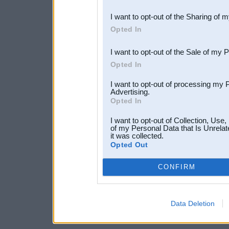
also be disclosed by us to 
I want to opt-out of the Sharing of 
Downstream Participants
th
Opted In
third parties.
I want to opt-out of the Sale of my 
Opted In
I want to opt-out of processing my 
Advertising.
Opted In
I want to opt-out of Collection, Use
of my Personal Data that Is Unrelat
it was collected.
Opted Out
CONFIRM
Data Deletion