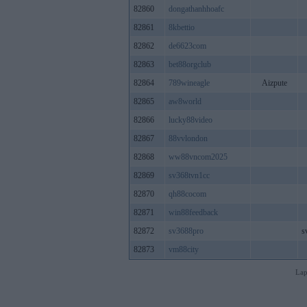
82860
dongathanhhoafc
82861
8kbettio
82862
de6623com
82863
bet88orgclub
82864
789wineagle
Aizpute
82865
aw8world
82866
lucky88video
82867
88vvlondon
82868
ww88vncom2025
82869
sv368tvn1cc
82870
qh88cocom
82871
win88feedback
82872
sv3688pro
s
82873
vm88city
Lap