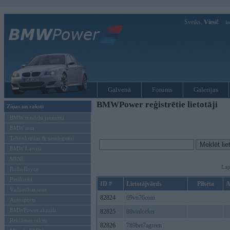
Sveiks,
Viesi!
Ie
Galvenā
Forums
Galerijas
BMWPower reģistrētie lietotāji
Ziņas un raksti
BMW modeļu jaunumi
BMW testi
Tehnoloģijas & sasniegumi
BMW Latvijā
MINI
Lap
Rolls-Royce
Pasākumi
ID #
Lietotājvārds
Pilsēta
A
Vadāmības tests
82824
69vn76com
Autosports
BMWPower aktuāli
82825
88vinlocker
Reklāmas raksti
82826
789bet7agreen