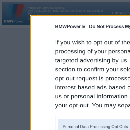
Vortāls BMWPower.lv darbojas
kopš 2002. gada 14. maija. Tas nav auto klubs un nav saistīts ar
Galvena
|
Fo
BMW AG.
Par BMWPower
|
Kontakti
|
Reklāma
BMWPower.lv -
Do Not Process My
If you wish to opt-out of the
processing of your personal
targeted advertising by us
section to confirm your sel
opt-out request is proces
interest-based ads based o
us or personal information d
your opt-out. You may separ
disclosure of your personal
IAB’s list of downstream pa
Personal Data Processing Opt Outs