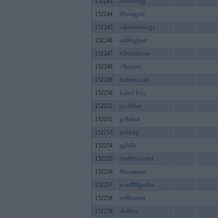
152243
debet9orgg
152244
99wingold
152245
cakhiatvvnorg1
152246
uk88sgbnet
152247
e2bet2decom
152248
v9prorun
152249
8xbetarucom
152250
kubet11vcc
152251
zw188net
152252
go8adult
152253
uz44org
152254
gg88llc
152255
Jun88tv1com1
152256
88xxaacom
152257
ncae888garden
152258
sv88ninnet
152259
alo8fun