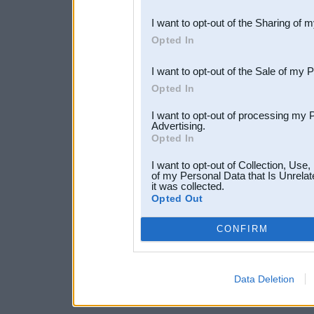
also be disclosed by us to 
I want to opt-out of the Sharing of 
Downstream Participants
th
Opted In
third parties.
I want to opt-out of the Sale of my 
Opted In
I want to opt-out of processing my 
Advertising.
Opted In
I want to opt-out of Collection, Use
of my Personal Data that Is Unrelat
it was collected.
Opted Out
CONFIRM
Data Deletion