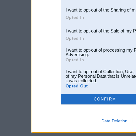
also be disclosed by us to 
I want to opt-out of the Sharing of 
Downstream Participants
th
Opted In
third parties.
I want to opt-out of the Sale of my 
Opted In
I want to opt-out of processing my 
Advertising.
Opted In
I want to opt-out of Collection, Use
of my Personal Data that Is Unrelat
it was collected.
Opted Out
CONFIRM
Data Deletion