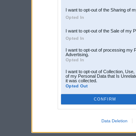
also be disclosed by us to 
I want to opt-out of the Sharing of 
Downstream Participants
th
Opted In
third parties.
I want to opt-out of the Sale of my 
Opted In
I want to opt-out of processing my 
Advertising.
Opted In
I want to opt-out of Collection, Use
of my Personal Data that Is Unrelat
it was collected.
Opted Out
CONFIRM
Data Deletion