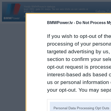
Vortāls BMWPower.lv darbojas
kopš 2002. gada 14. maija. Tas nav auto klubs un nav saistīts ar
Galvena
|
Fo
BMW AG.
Par BMWPower
|
Kontakti
|
Reklāma
BMWPower.lv -
Do Not Process My
If you wish to opt-out of the
processing of your personal
targeted advertising by us
section to confirm your sel
opt-out request is proces
interest-based ads based o
us or personal information d
your opt-out. You may separ
disclosure of your personal
IAB’s list of downstream pa
Personal Data Processing Opt Outs