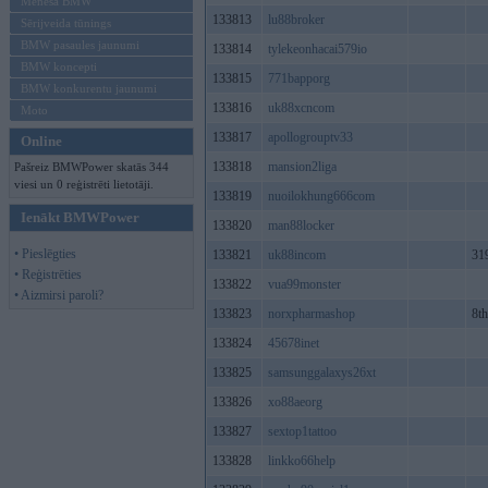
Mēneša BMW
133813
lu88broker
Sērijveida tūnings
BMW pasaules jaunumi
133814
tylekeonhacai579io
BMW koncepti
133815
771bapporg
BMW konkurentu jaunumi
133816
uk88xcncom
Moto
133817
apollogrouptv33
Online
133818
mansion2liga
Pašreiz BMWPower skatās 344
viesi un 0 reģistrēti lietotāji.
133819
nuoilokhung666com
Ienākt BMWPower
133820
man88locker
• Pieslēgties
133821
uk88incom
31
• Reģistrēties
133822
vua99monster
• Aizmirsi paroli?
133823
norxpharmashop
8t
133824
45678inet
133825
samsunggalaxys26xt
133826
xo88aeorg
133827
sextop1tattoo
133828
linkko66help