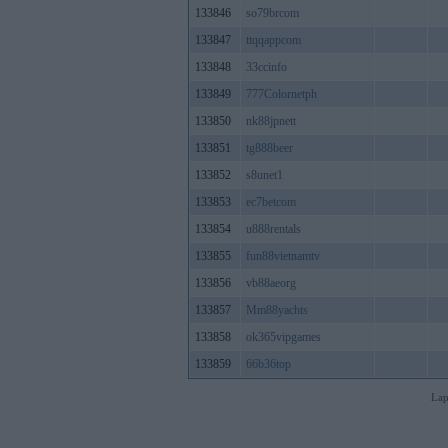
133846
so79brcom
133847
ttqqappcom
133848
33ccinfo
133849
777Colornetph
133850
nk88jpnett
133851
tg888beer
133852
s8unet1
133853
ec7betcom
133854
u888rentals
133855
fun88vietnamtv
133856
vb88aeorg
133857
Mm88yachts
133858
ok365vipgames
133859
66b36top
Lap