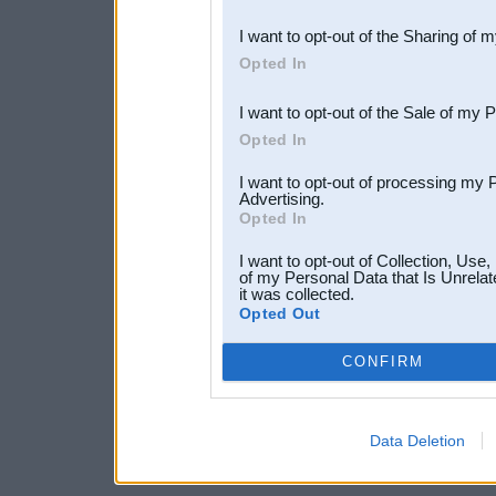
also be disclosed by us to 
I want to opt-out of the Sharing of 
Downstream Participants
th
Opted In
third parties.
I want to opt-out of the Sale of my 
Opted In
I want to opt-out of processing my 
Advertising.
Opted In
I want to opt-out of Collection, Use
of my Personal Data that Is Unrelat
it was collected.
Opted Out
CONFIRM
Data Deletion