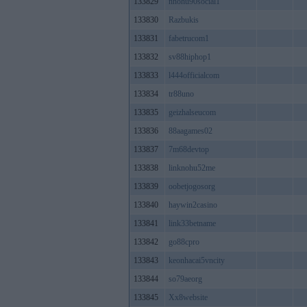
133829
nnohu90social1
133830
Razbukis
133831
fabetrucom1
133832
sv88hiphop1
133833
l444officialcom
133834
tr88uno
133835
geizhalseucom
133836
88aagames02
133837
7m68devtop
133838
linknohu52me
133839
oobetjogosorg
133840
haywin2casino
133841
link33betname
133842
go88cpro
133843
keonhacai5vncity
133844
so79aeorg
133845
Xx8website