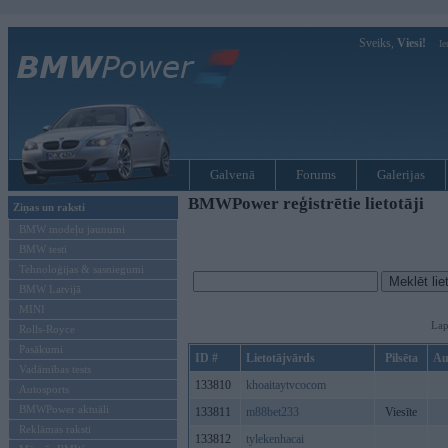
Sveiks,
Viesi!
Ie
Galvenā
Forums
Galerijas
BMWPower reģistrētie lietotāji
Ziņas un raksti
BMW modeļu jaunumi
BMW testi
Tehnoloģijas & sasniegumi
BMW Latvijā
MINI
Lap
Rolls-Royce
Pasākumi
ID #
Lietotājvārds
Pilsēta
Au
Vadāmības tests
133810
khoaitaytvcocom
Autosports
BMWPower aktuāli
133811
m88bet233
Viesīte
Reklāmas raksti
133812
tylekenhacai