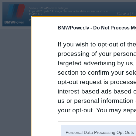
Vortāls BMWPower.lv darbojas
kopš 2002. gada 14. maija. Tas nav auto klubs un nav saistīts ar
Galvena
|
Fo
BMW AG.
Par BMWPower
|
Kontakti
|
Reklāma
BMWPower.lv -
Do Not Process My
If you wish to opt-out of the
processing of your personal
targeted advertising by us
section to confirm your sel
opt-out request is proces
interest-based ads based o
us or personal information d
your opt-out. You may separ
disclosure of your personal
IAB’s list of downstream pa
Personal Data Processing Opt Outs