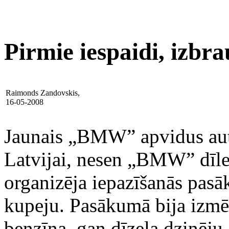
Pirmie iespaidi, izb
Raimonds Zandovskis,
16-05-2008
Jaunais „BMW” apvidus aut
Latvijai, nesen „BMW” dīle
organizēja iepazīšanās pasā
kupeju. Pasākumā bija iz
benzīna, gan dīzeļa dzinēju.