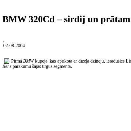
BMW 320Cd – sirdij un prātam
,
02-08-2004
Pirmā
BMW
kupeja, kas aprīkota ar dīzeļa dzinēju, ieradusies L
Benz
pārākumu šajās tirgus segmentā.