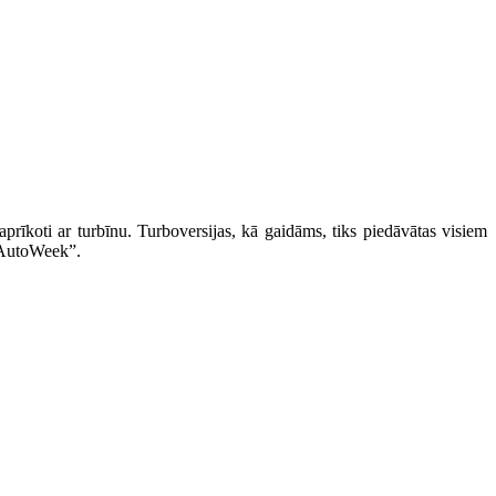
koti ar turbīnu. Turboversijas, kā gaidāms, tiks piedāvātas visiem
 “AutoWeek”.