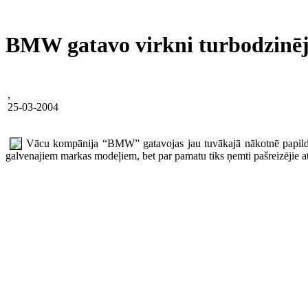
BMW gatavo virkni turbodzinē
,
25-03-2004
Vācu kompānija “BMW” gatavojas jau tuvākajā nākotnē papildinā
galvenajiem markas modeļiem, bet par pamatu tiks ņemti pašreizējie a