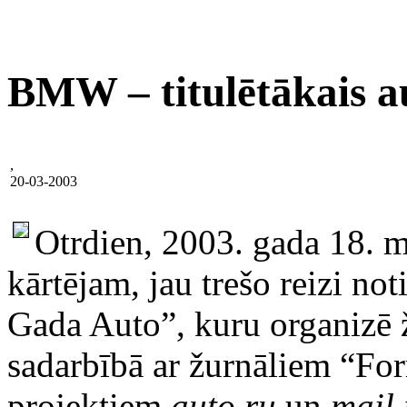
BMW – titulētākais a
,
20-03-2003
Otrdien, 2003. gada 18. ma
kārtējam, jau trešo reizi n
Gada Auto”, kuru organizē
sadarbībā ar žurnāliem “F
projektiem
auto.ru
un
mail.