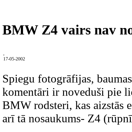
BMW Z4 vairs nav n
,
17-05-2002
Spiegu fotogrāfijas, baumas
komentāri ir noveduši pie l
BMW rodsteri, kas aizstās e
arī tā nosaukums- Z4 (rūpn