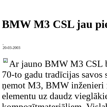
BMW M3 CSL jau pie
,
20-03-2003
Ar jauno BMW M3 CSL ba
70-to gadu tradīcijas savos
ņemot M3, BMW inženieri n
elementu uz daudz vieglāki
kompozītmateriāliem. Visl