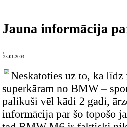
Jauna informācija 
,
23-01-2003
Neskatoties uz to, ka līdz
superkāram no BMW – spor
palikuši vēl kādi 2 gadi, ār
informācija par šo topošo j
tad BMW M6 ir faktiski nikn